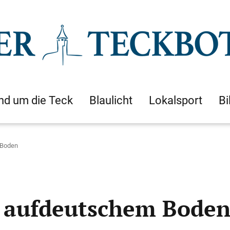
nd um die Teck
Blaulicht
Lokalsport
Bi
 Boden
k aufdeutschem Bode