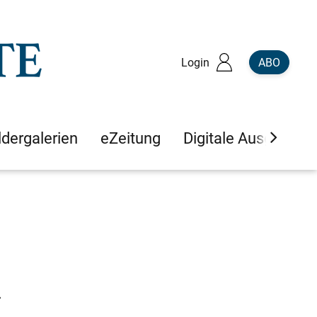
Login
ABO
ldergalerien
eZeitung
Digitale Ausgaben
n