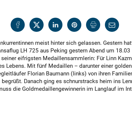
Konkurrentinnen meist hinter sich gelassen. Gestern ha
thansaflug LH 725 aus Peking gestern Abend um 18.03 U
einer eifrigsten Medaillensammlerin: Für Linn Kazma
es Lebens. Mit fünf Medaillen – darunter einer golde
egleitläufer Florian Baumann (links) von ihren Famil
grüßt. Danach ging es schnurstracks heim ins Lennin
 muss die Goldmedaillengewinnerin im Langlauf im Inte