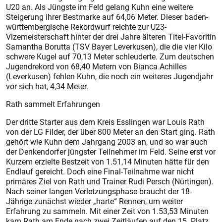
U20 an. Als Jüngste im Feld gelang Kuhn eine weitere
Steigerung ihrer Bestmarke auf 64,06 Meter. Dieser baden-
württembergische Rekordwurf reichte zur U23-
Vizemeisterschaft hinter der drei Jahre älteren Titel-Favoritin
Samantha Borutta (TSV Bayer Leverkusen), die die vier Kilo
schwere Kugel auf 70,13 Meter schleuderte. Zum deutschen
Jugendrekord von 68,40 Metern von Bianca Achilles
(Leverkusen) fehlen Kuhn, die noch ein weiteres Jugendjahr
vor sich hat, 4,34 Meter.
Rath sammelt Erfahrungen
Der dritte Starter aus dem Kreis Esslingen war Louis Rath
von der LG Filder, der über 800 Meter an den Start ging. Rath
gehört wie Kuhn dem Jahrgang 2003 an, und so war auch
der Denkendorfer jüngster Teilnehmer im Feld. Seine erst vor
Kurzem erzielte Bestzeit von 1.51,14 Minuten hätte für den
Endlauf gereicht. Doch eine Final-Teilnahme war nicht
primäres Ziel von Rath und Trainer Rudi Persch (Nürtingen).
Nach seiner langen Verletzungsphase braucht der 18-
Jährige zunächst wieder „harte“ Rennen, um weiter
Erfahrung zu sammeln. Mit einer Zeit von 1.53,53 Minuten
kam Rath am Ende nach zwei Zeitläufen auf den 15. Platz.