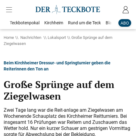
Teckbotenpokal
Kirchheim
Rund um die Teck
Blaulicht
Loka
ABO
Home
Nachrichten
Lokalsport
Große Sprünge auf dem
Ziegelwasen
Beim Kirchheimer Dressur- und Springturnier geben die
Reiterinnen den Ton an
Große Sprünge auf dem
Ziegelwasen
Zwei Tage lang war die Reit-anlage am Ziegelwasen am
Wochenende Schauplatz des Kirchheimer Reitturniers. Bei
insgesamt 16 Prüfungen war Reitern und Zuschauern das
Wetter hold. Nur ein kurzer Schauer am gestrigen Vormittag
sorgte für Abwechslung bei der Bekleidung.