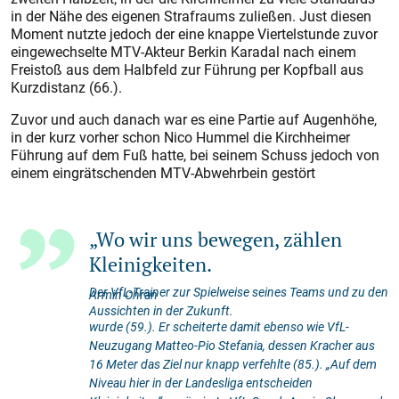
in der Nähe des eigenen Strafraums zuließen. Just diesen
Moment nutzte jedoch der eine knappe Viertelstunde zuvor
eingewechselte MTV-Akteur Berkin Karadal nach einem
Freistoß aus dem Halbfeld zur Führung per Kopfball aus
Kurzdistanz (66.).
Zuvor und auch danach war es eine Partie auf Augenhöhe,
in der kurz vorher schon Nico Hummel die Kirchheimer
Führung auf dem Fuß hatte, bei seinem Schuss jedoch von
einem eingrätschenden MTV-Abwehrbein gestört
„Wo wir uns bewegen, zählen
Kleinigkeiten.
Der VfL-Trainer zur Spielweise seines Teams und zu den
Armin Ohran
Aussichten in der Zukunft.
wurde (59.). Er scheiterte damit ebenso wie VfL-
Neuzugang Matteo-Pio Stefania, dessen Kracher aus
16 Meter das Ziel nur knapp verfehlte (85.). „Auf dem
Niveau hier in der Landesliga entscheiden