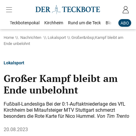
Teckbotenpokal
Kirchheim
Rund um die Teck
Blaulicht
Loka
ABO
Home
Nachrichten
Lokalsport
Großer&nbsp;Kampf bleibt am
Ende unbelohnt
Lokalsport
Großer Kampf bleibt am
Ende unbelohnt
Fußball-Landesliga Bei der 0:1-Auftaktniederlage des VfL
Kirchheim bei Mitaufsteiger MTV Stuttgart schmerzt
besonders die Rote Karte für Nico Hummel.
Von Tim Trento
20.08.2023