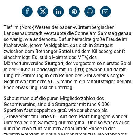
Tief im (Nord-)Westen der baden-württembergischen
Landeshauptstadt verstaubte die Sonne am Samstag genau
so wenig, wie andernorts. Dafür herrschte große Freude im
Kräherwald, jenem Waldgebiet, das sich in Stuttgart
zwischen dem Botnanger Sattel und dem Killesberg sanft
einschmiegt. Es ist die Heimat des MTV, des
Männerturnvereins Stuttgart, der vorgestern sein erstes Spiel
in der Fußball-Landesliga mit 1:0 (0:0) gewann und damit
für gute Stimmung in den Reihen des Großvereins sorgte.
Gegner war mit dem VfL Kirchheim ein Mitaufsteiger, der am
Ende etwas unglücklich unterlag.
Schaut man auf die puren Mitgliederzahlen des
Gesamtvereins, sind die Stuttgarter mit rund 9 000
Sportlern fast doppelt so groß wie der ebenso als
„Großverein“ titulierte VfL. Auf dem Platz hingegen war der
Unterschied am Samstag nur marginal. Und so war es auch
nur eine etwa fünf Minuten andauernde Phase in der
zweiten Halbzeit, in der die Kirchheimer zu viele Standards