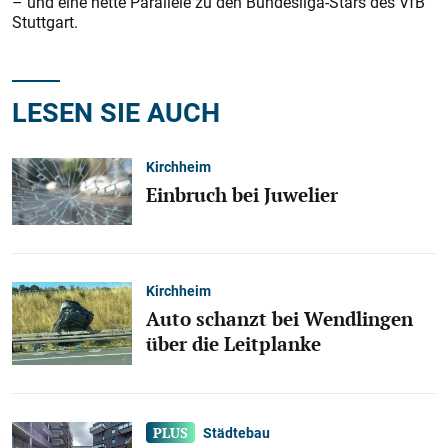
– und eine nette Parallele zu den Bundesliga-Stars des VfB
Stuttgart.
LESEN SIE AUCH
Kirchheim
Einbruch bei Juwelier
Kirchheim
Auto schanzt bei Wendlingen
über die Leitplanke
Städtebau