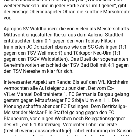
weiterentwickeln und in jeder Partie ans Limit gehen“, gibt
der einstige Oberligaspieler Ohran die künftige Marschroute
vor.
Apropos SV Waldhausen: die von vielen als Meisterschafts-
Mitfavorit eingestuften Kicker aus dem Aalener Stadtteil
enttäuschten beim 0:1 gegen den von Tobias Flitsch
trainierten JC Donzdorf ebenso wie der SC Geislingen (1:1
gegen den TSV Weilimdorf) und Türkspor Neu-Ulm (1:1
gegen den TSGV Waldstetten). Das Duell der sogenannten
Geheimfavoriten entschied der TSV Bad Boll mit 4:1 gegen
den TSV Neresheim klar für sich.
Interessanter Aspekt am Rande: Bis auf den VfL Kirchheim
vermochten alle Aufsteiger zu punkten. Der vom Ex-
VfLer Manuel Doll trainierte 1. FC Germania Bargau gelang
gestern gegen Mitaufsteiger FC Srbija Ulm ein 1:1. Die
Krönung schaffte aber der FC Esslingen. Dem Bezirksliga-
Meister der Neckar-Fils-Staffel gelang gegen den FC
Blaubeuren, vor einigen Wochen noch Relegationsgegner
des VfL, ein 6:1-Kantersieg. Verdienter Lohn: die erste
(freilich wenig aussagekräftige) Tabellenführung der Saison