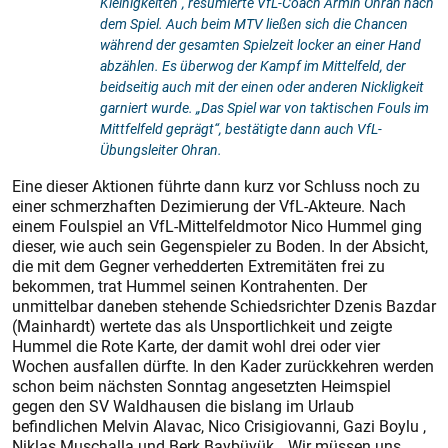
Kleinigkeiten“, resümierte VfL-Coach Armin Ohran nach
dem Spiel. Auch beim MTV ließen sich die Chancen
während der gesamten Spielzeit locker an einer Hand
abzählen. Es überwog der Kampf im Mittelfeld, der
beidseitig auch mit der einen oder anderen Nickligkeit
garniert wurde. „Das Spiel war von taktischen Fouls im
Mittfelfeld geprägt“, bestätigte dann auch VfL-
Übungsleiter Ohran.
Eine dieser Aktionen führte dann kurz vor Schluss noch zu
einer schmerzhaften Dezimierung der VfL-Akteure. Nach
einem Foulspiel an VfL-Mittelfeldmotor Nico Hummel ging
dieser, wie auch sein Gegenspieler zu Boden. In der Absicht,
die mit dem Gegner verhedderten Extremitäten frei zu
bekommen, trat Hummel seinen Kontrahenten. Der
unmittelbar daneben stehende Schiedsrichter Dzenis Bazdar
(Mainhardt) wertete das als Unsportlichkeit und zeigte
Hummel die Rote Karte, der damit wohl drei oder vier
Wochen ausfallen dürfte. In den Kader zurückkehren werden
schon beim nächsten Sonntag angesetzten Heimspiel
gegen den SV Waldhausen die bislang im Urlaub
befindlichen Melvin Alavac, Nico Crisigiovanni, Gazi Boylu ,
Niklas Muschalla und Berk Baybüyük. „Wir müssen uns