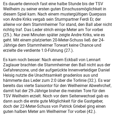
Es dauerte dennoch fast eine halbe Stunde bis der TSV
Weilheim zu seiner ersten guten Einschussmöglichkeit in
diesem Spiel kam. Nach einem mustergültigen Querpass
von Andre Kriks vergab sein Sturmpartner Ferdi Er, der
alleine vor dem Stammheimer Tor stand, den Ball aber nicht
richtig traf. Das Leder strich einige Meter am Tor vorbei
(25.). Nur zwei Minuten später zeigte Andre Kriks, wie es
geht. Mit einem platzierten 20-Meter-Schuss ließ der 24-
Jährige dem Stammheimer Torwart keine Chance und
erzielte die verdiente 1:0-Führung (27.).
Es kam noch besser: Nach einem Eckball von Lennart
Zaglauer brachten die Stammheimer den Ball nicht aus der
Gefahrenzone, und der aufgerückte Innenverteidiger Daniel
Heisig nutzte die Unachtsamkeit gnadenlos aus und
hämmerte das Leder zum 2:0 über die Torlinie (32.). Es war
bereits das vierte Saisontor für den Weilheimer Abwehrchef,
damit hat der 29-Jährige bisher die meisten Tore für den
TSV Weilheim erzielt. Noch vor dem Seitenwechsel gab es
dann auch die erste gute Möglichkeit für die Gastgeber,
doch der 22-Meter-Schuss von Patrick Griebel ging einen
guten halben Meter am Weilheimer Tor vorbei (42.).