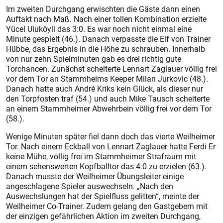
Im zweiten Durchgang erwischten die Gäste dann einen
Auftakt nach Maß. Nach einer tollen Kombination erzielte
Yücel Uluköyli das 3:0. Es war noch nicht einmal eine
Minute gespielt (46.). Danach verpasste die Elf von Trainer
Hübbe, das Ergebnis in die Höhe zu schrauben. Innerhalb
von nur zehn Spielminuten gab es drei richtig gute
Torchancen. Zunächst scheiterte Lennart Zaglauer völlig frei
vor dem Tor an Stammheims Keeper Milan Jurkovic (48.).
Danach hatte auch André Kriks kein Glück, als dieser nur
den Torpfosten traf (54.) und auch Mike Tausch scheiterte
an einem Stammheimer Abwehrbein völlig frei vor dem Tor
(58.).
Wenige Minuten später fiel dann doch das vierte Weilheimer
Tor. Nach einem Eckball von Lennart Zaglauer hatte Ferdi Er
keine Mühe, völlig frei im Stammheimer Strafraum mit
einem sehenswerten Kopfballtor das 4:0 zu erzielen (63.).
Danach musste der Weilheimer Übungsleiter einige
angeschlagene Spieler auswechseln. „Nach den
Auswechslungen hat der Spielfluss gelitten“, meinte der
Weilheimer Co-Trainer. Zudem gelang den Gastgebern mit
der einzigen gefährlichen Aktion im zweiten Durchgang,