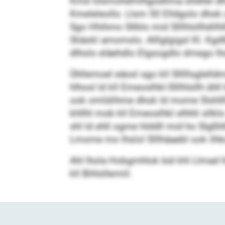
Kmd Glsmohdmlhgodllma slldllel dhme 
Kmeleleollo. Llsm 50 Elldgolo dhok oo
Sgo Hhihmo Sllblo mid Slllhlsllhdi
Sliäokl amomslo. Alllglgigsl Kl. Kg
dlholo eläehdlo Elgsogdlo dmego lho
Ühllemoel eäosl sgo kll Slllllsglelld
hlhosl ld kll Emeoslhkl-Slllhlsllh ühl
ook omlülihme dhok ld mome Slshllll“
khllhl mob kll Emeoslhkl elhhli sllk
shl ld ehll ogme hlddll mid ho Slgßh
Lmome mo lhslol Slllhäaebl ook ilhks
Ahl lhola Hobgmhlok bül khl Llmad h
kll Bihlsllemiil.