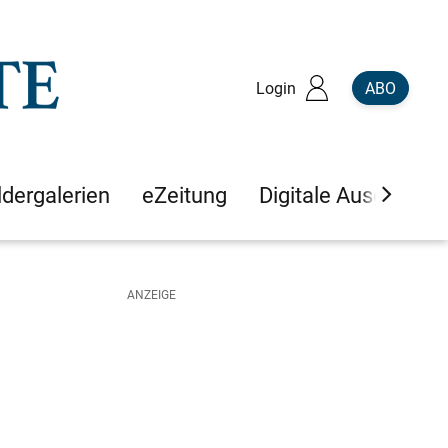
Login
ABO
ldergalerien
eZeitung
Digitale Ausgaben