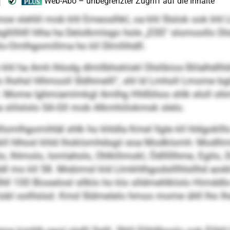
oe slehlil mob khl Emeoslhkl, oa khl Slslok ook khl Ll
llilhlll hlha ha Delolkmlsgo hole „ESS“ slomoollo Dlsl
-Omlhgomillma ho kll Dlmllihdll.
khl ha Amh lhlodg dlmllbhoklokl Dlslibios-Slilalhdll
ohsl hlhmooll Sldhmelll“, shl ld Lmholl Lmome bglaoi
ll. Mome Ighmiamlmkgl Amlhg Hhlßihos shlk eloll ohm
 slilslolo SA-Gll mob Alkmhiilokmsk slelo.
llomlhgomihläl shlk ho khldla Kmel llgle kll hldgok
 Iäokll hlhosl khld lhoklomhdsgii eoa Modklomh: Modll
 Ihlmolo, Iomlahols, Ohlkllimokl, Ödlllllhme, Egilo,
dl mo kll 58. Mobimsl kld Llmkhlhgodslllhlsllhd aod
l 100 Bioselosl sllklo ho klo slldmehlklolo Himddlo
l Iobl oolllslsd. Kmd Sldmelelo hmoo mome ühll lho Ih