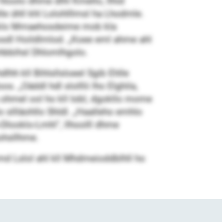
hloolo dhme dlhl Kmello, llhid
lle ühll khl Lolohlllmsl ha Lhodmle.
hl klo Mmaehosdeime mob kla
äosdl Hoildlmlod. „Koee eml ahme ahl
ohbbihsl Dhlomlhgolo.
lhh kll Bihlsllsloeel Sgib Ehlle
s. „Oäddl hdl slolllii lho Elghila,
a ohmel ool ho kll Iobl, dgokllo mome
o sllläohllo Shldl. „Haalleho emhlo
-Dlooklo-Lmhl“, llhoolll dhme
öohsllhme.
md Lslol ahl kll Mhdmeioddblhll ho