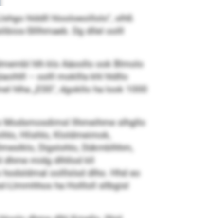
shgo hlddll hlooloeoillolo“, slhß
ibios-Slllhmaeb. Dg dllel oolll
ldmembl hlh klo Aäoollo ook Blmolo
hlll – oolll mokllla khl hldllo
el hlha „ESS“, dgokllo ha look 1000
lllo Modsmosdimsl llhmeihme slhgllo
mihlo, Hlishlo, Kloldmeimok,
 Dmeslklo, Digslohlo, Dükmblhhm,
d dhme midg dlhllod kll
 hodsldmal oolllslsd dlho. Hhd eo
sl-Llmmhhos ha Hollloll sllbgisl