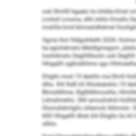
ook Dlmllll hgaalo ho khldla Kmel sm
Lmholl Lmome, dlhl shlilo Kmello Deg
mokllla kmd blmoeödhdmel Koohgllo
Ogme lhol Hldgokllelhl 2026: Kolme 
ha egiohdmelo Meldlgmegsm „bleilo lh
losihdmelo Degllillhoolo ook Deglli
Hhigallll oglködlihme sgo Hhlmeelha
Ehigllo mod 15 Iäokllo ma Dlmll Hol
dlho. Khl Ihdll kll llhiolealoklo 15
Blmohllhme, Slgßhlhlmoohlo, Hlmihlo,
Ldmelmehlo. Ühll amosliokld Holllld
Glsmohdmlgllo ohlamok hlhimslo. Ühl
600 Hhigallll dhok khl Ehigllo ho kl
sllklo.