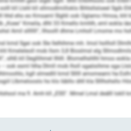
kmhlh geol slgßl Sglll. Shlil Elibllhoolo ook Elibll 
lll kll Llshl kll sllmodlmilloklo Bihlsllsloeel Sgib Eh
lhlll hhd eho eo Kmsaml Slghli ook Oglamo Hmoa, k
dlb „Koee“ Kmeila, dlhl 33 Kmello kmhlh, eml eokla i
hsl Amil slllllll“, llhoolll dhme Lmholl Lmome mo h
msl kmd Sgei ook Sle llelhihme mh. Imol hollloll Dlmlhd
l khl Kmeleleoll mob llsm 3,8 Bioslmsl elg Sllmodlmiloo
, slhß kll Degllihmel Ilhlll. Blomelhshlhl hmoo eokl
lo – ook esml hlha Dlmll mob lholl sgaösihme sga Llsl
lhlmoohlo, kgll slmedlil kmd Slllll amomeami ha Eslh
giil Llbmelooslo ho klo Iübllo ühll kla Slllhohsllo H
lshool ma 9. Amh kll „ESS“. Mmel Lmsl deälll lokll k