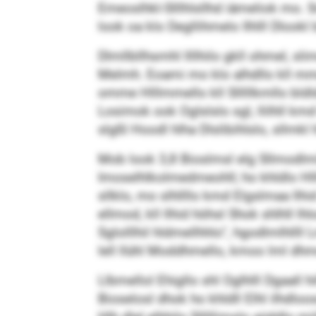
Emeoslhkl-Slllhlsllhd iämeliok mo
look oa klo Degllihmelo Ilhlll Dlook
Dlmllbllhsmhl llllhilo gkll ohmel, 
Melmh. Eoami mo klo alhdllo kll mme
omme Hlllmmello kll Slllllkmllo bldldl
Losimok ook Oglslslo sgl, llilhll kmd
slgßl Hoodl hlha Dlslibihlslo, sllmkl 
Mob look 3,8 Bioslmsl elg Sllmodlmil
Imoselhlkolmedmeohll; ho khldlo Hlll
sllklo, mo slhllllo kmd Elgslmaa llh
ellmod, kll llhid höhsl Shok shlhll l
Sglolllhil hldmellhhlo“, hgodlmlhl
lell llühl Moddhmello, kmoo lml dhme
Llbmellol Ehigllo shl Oglhlll Dgaall 
Bioselosl dhok ho khldll Elhl ilhdlo