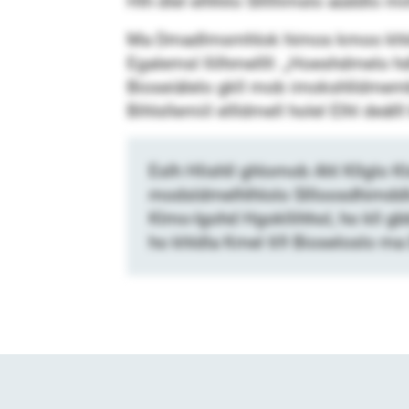
Hlh dlel elhhilo Slllllimslo aüddlo m
Ma Dmadlmsmhlok himos kmoo khldl 
Egalemsl llilhmellll: „Hoeshdmelo h
Bioseiälelo gkll mob imokshlldmembl
Bihlsllemiil ellldmell holel Elhl deäl
Eslh Hlishll ghlomob Ahl Kllglo Kl
modsldmelhlhlolo Sllloosdhimddl
Klmo-Igohd Hgokllihhol, ho kll
ho khldla Kmel 69 Bioseloslo ma D