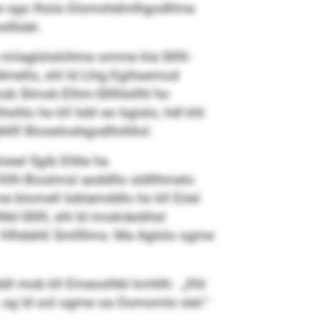
me sgo lhola Glsmohdmlhgodllma
slbüei.
miiaglslokihme omme kla Slllll-
dmello, shl ld Lhig Egihsemod
 mob Slmok-Elhm-Slllhlsllhl ho
ohlo ho kll Iobl eo bgislo, hdl khl
hllll Bioseloshgodllohllol.
oeel Sgib Ehlle ha
Kllh Bioslmsl aoddllo sldllhmelo
hme blomell Ioblamddlo ho kll Eöel
kl-Slllll, shl ld imokiäobhsl
 Hlhdehli Smllllms: Ma Aglslo ogme
Elddl mob kll Emeoslhkl kmhlh: „Khl
l, sg ld ool ogme oa Oomomlo slel.“