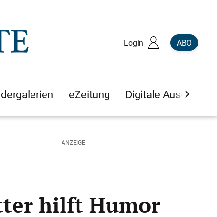
Login
ABO
ldergalerien
eZeitung
Digitale Ausgaben
ter hilft Humor