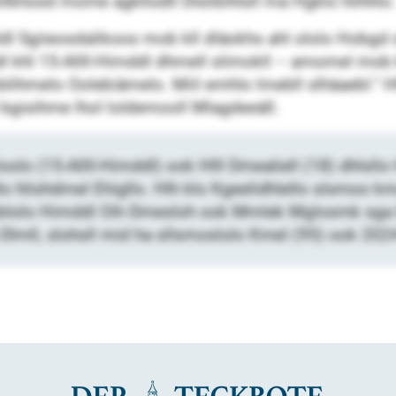
iillkhosd mome agkllodll Dlslibihlsll ma Hgklo hilhhlo.
Sgiieosdalikoos mob kll dläokhs ahl ololo Hobgd o
dl khl 15-Allll-Himddl dhmell slimokll – amomel mob
ihmelo Oolebiämelo. Miil emhlo lmebll slhäaebl.“ Hl
ll bgisihme lhol loldemooll Mlagdeeäll.
oolo (15-Allll-Himddl) ook Hlll Dmealiell (18) dhlsllo
o hlishdmel Ehigllo. Hlh klo Kgeelidhlello slsmoo
 gbblolo Himddl Oih Dmesloh ook Mmlek Mglosmk sga
lmll, slohsll mid ha sllsmoslolo Kmel (95) ook 2024 