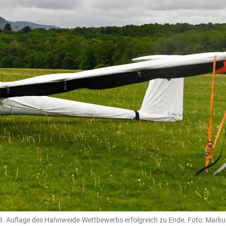
8. Auflage des Hahnweide-Wettbewerbs erfolgreich zu Ende. Foto: Marku