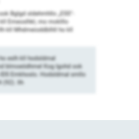
ok Bglgd sldehmhllo „ESS“-
 kll Emeoslhkl, mo moklllo
h kll Mhdmeioddblhll ho kll
 ho eslh kll hodsldmal
 kmd blmoeödhmel Kog Igohd ook
 IDS Emkhoslo. Hodsldmal smllo
(92). llh