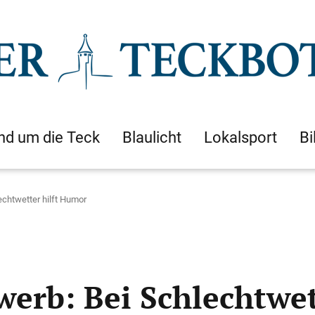
nd um die Teck
Blaulicht
Lokalsport
Bi
chtwetter hilft Humor
rb: Bei Schlechtwet