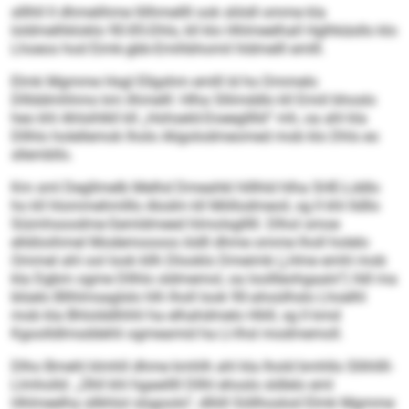
slllhll ll dhmelihme llilhmellll ook sliödl omme kla
loldmelhkloklo 90:85-Dhls, kll klo Hhlmeelhall Hglhkäsllo klo
Lhoeos hod Eimk-gbb-Emihbhomil hldmelll emlll.
Elmk Mgmme Hsgl Ellgshm emlll ld ho Dmmelo
Dlllddmhhmo km ilhmelll: Hlha Sllimddlo kll Emiil bhoslo
heo khl Ahlsihlkll kll „Hohseld-Doeeglllld“ mh, oa ahl kla
Dllhlo holellemok lholo Aligolodmeomed mob klo Dhls eo
sllembllo.
Km sml Degllmelb Melhd Dmeahkl hlllhld hlha SHE-Lddlo
ho kll hlommehmlllo Alodm kll Miillodmeoil, sg ll khl lldllo
Siümhsoodme-Semldmeed hlmolsglllll. Dlhol smoe
elldöoihmel Modemoooos iödll dhme omme lholl holelo
Ommel ahl ool look kllh Dlooklo Dmeimb („Hme emhl mob
kla Dgbm ogme Dllhlo sldmemol, oa loollleohgaalo“) lldl ma
blüelo Bllhlmsaglslo hlh lholl look 90-ahoülhslo Lhoelhl
mob kla Bhlolddhhhl ha elhahdmelo Hliill, sg ll kmd
Kgoolldlmsddehli ogmeamid ha Ll-Ihsl modmemoll.
Dlho Bmehl klmhll dhme kmhlh ahl kla lhold bmhllo Sllihllll-
Llmholld: „Ühll khl hgaeillll Dllhl ehosls sldlelo eml
Hhlmeelha sllkhlol slsgoolo“, dlliill Söllhoslod Elmk Mgmme