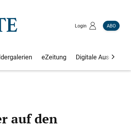
Login
ABO
ldergalerien
eZeitung
Digitale Ausgaben
er auf den