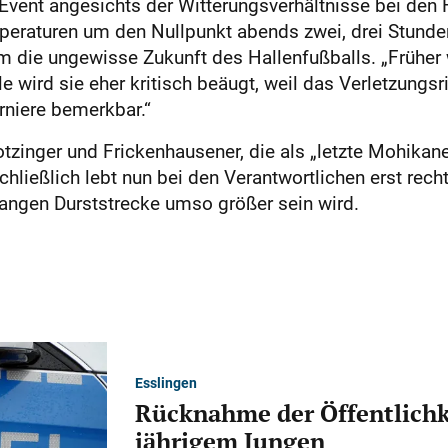
n Event angesichts der Witterungsverhältnisse bei de
mperaturen um den Nullpunkt abends zwei, drei Stunden
 die ungewisse Zukunft des Hallenfußballs. „Früher 
ile wird sie eher kritisch beäugt, weil das Verletzungs
rniere bemerkbar.“
tzinger und Frickenhausener, die als „letzte Mohikan
Schließlich lebt nun bei den Verantwortlichen erst rec
ngen Durststrecke umso größer sein wird.
Esslingen
Rücknahme der Öffentlichk
jährigem Jungen