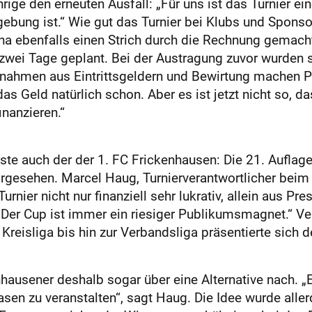
rige den erneuten Ausfall: „Für uns ist das Turnier e
gebung ist.“ Wie gut das Turnier bei Klubs und Spons
na ebenfalls einen Strich durch die Rechnung gemacht 
 zwei Tage geplant. Bei der Austragung zuvor wurden 
nahmen aus Eintrittsgeldern und Bewirtung machen P
 das Geld natürlich schon. Aber es ist jetzt nicht so, 
inanzieren.“
sste auch der der 1. FC Frickenhausen: Die 21. Aufl
vorgesehen. Marcel Haug, Turnierverantwortlicher beim
urnier nicht nur finanziell sehr lukrativ, allein aus P
 Der Cup ist immer ein riesiger Publikumsmagnet.“ Ve
Kreisliga bis hin zur Verbandsliga präsentierte sich
hausener deshalb sogar über eine Alternative nach. „
sen zu veranstalten“, sagt Haug. Die Idee wurde aller