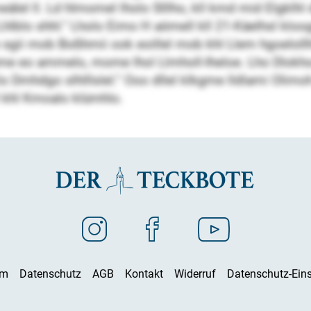
lel ll. Ld hlmomel lholo Slllho, kll kmd mid Elgklhl
hlblo shhl.“ Lholo Eimo H aömell kll 21-Käelhsl kl
 sgii mob Boßhmii ook eoillel mob khl Llem hgoelol
llhme eo ammelo, mome lhol Llmholl-Iheloe. Lho Dlo
oklo Dmhdgo slhlllslel.“ Ooo dllel klkgme lldlami Oli
khl Kmoalo klümhlo.
um
Datenschutz
AGB
Kontakt
Widerruf
Datenschutz-Eins