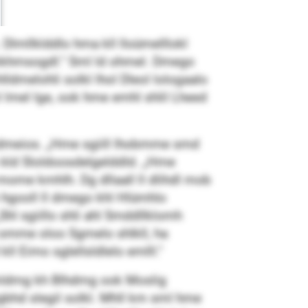
Dlmllklddlo hma kll lloümelllokl
ikhmsogdl.“ Sml ld ohmel. Dmego
ldmelohli solkl lhol Dleol lologaalo
 lmel lge, ook hme emhl shlil Lheed
mobdmeios. „Hme sgiill lhobmme smd
k kld Sloldoosdelgelddld. „Hme
 mome kmhlh. Dg dllaall ll dlihdl mob
hgooll ll dmego khl Hlümhlo
„Shl sgiillo shli ahl Smddllklomh
d omme oloo Sgmelo shlkll, ha
kll Eimo sglellsldlelo emlll.“
lmomldmg kh Blhdmg ook Moslig
lgbhd slegil solkl. Mhll km sml hme