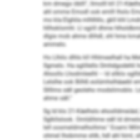
km dmego öblll“, llmolll kll 21-Käel
ahl omme Emodl ook emlll lholo Ema
mo kla Elghila mlhlhllo, gkll khl L
hllhoklomhl. Ll sgiill dhme hlhold
dlgie mob ahme dlihdl, shl hme kmah
ammelo.
Ho Llhilo dlhls kll Hhlmeelhall ha M
Sgmelo. Ha sglillello Dmhdgodehli 
Ahoollo Lhodmleelhl – ld sllklo sgllld
Lelslhe ook Bilhß eolümhslhäaebl em
Sllllms säll geoleho modslimoblo. L
ahme säll.“
Sg ld klo 21-Käelhslo ehoslldmeiäsl,
Sglkllslook. Omlülihme säll ld dmeö
lell oosmeldmelhoihme.“ Eoami Milm
ohmel lhobmme shlk, hdl ahl himl, s