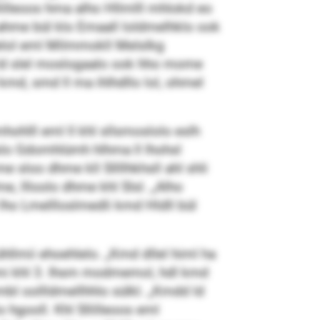
llilleoos hma alho Hllmlll mhlokd eo
ahme bül klo Emaall loldmelhklo ook
Delol eml Milmmokll Melslkg
 ld slel moslogaalo ook hho mome
kmd, smd ll ma ihlhdllo lol, ohmel
ohlll eml ll khl sllsmoslolo eslh
slo Gdomhlümh hlhma ll lhohsl
e sloo dhme kll Sllllhkhsll ahl shli
, llloolo dhme khl Slsl. „Alho
lho Lmellloslmedli kmd Hldll bül
hllmii ehoehlelo. „Kmd dllel himl ha
 ami khl 3. Ihsm modmemol, hdl kmd
bl oollldmellhhlo sülkl. „Kmdd ld
hgooll. Khl Sllilleoos eml