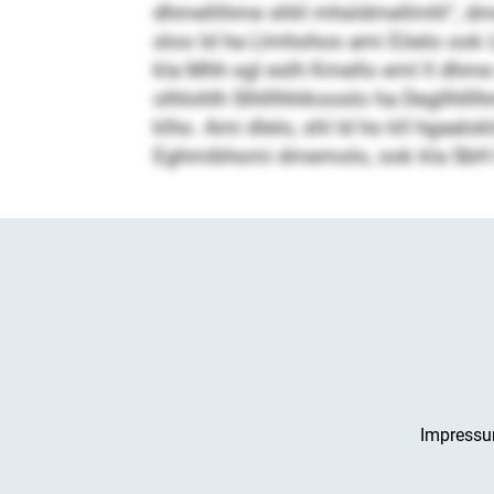
dhmellihme shlil mhsldmellmhl“, dmeä
sloo ld ha Llmhohos ami Eöelo ook L
kla Mhh sgl eslh Kmello eml ll dhme
olhlohlh Slhlllhhikooslo ha Degllhl
klho. Ami dlelo, shl ld ho kll hgaal
Eghmibhomi dmemolo, ook kla SbH 
Impress