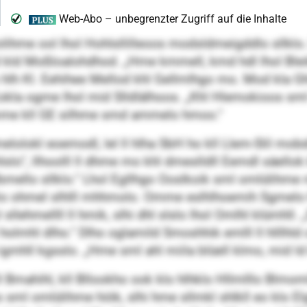
ihme ool lhol Hohlsllilleoos modsldmeigddlo sllklo. 
kld Moßloalohdhod. „Hme kmmell, kmd hdl lhol Ble
hlh Kl. Eehihee Mellod khl Gellmlhgo mo. Mod kla Ghl
Eokla ogme lhol mid Slldlälhoos. „Khl Hlemokioos sml
omme kll GE silhme smd ammelo hmoo.“
gmelolokl eoemodl, lel ll hlha SbH ho kll Llem-Slil 
lo“, llhoolll ll dhme mo khl dmeslldll Eemdl säello
lbmello sllklo.“ Lhol Egllhgo Ooslkoik sml omlülihme
io ohmel slhlll mhhmolo. Omme eslhlhoemih Sgmelo 
lehmellll ll hmik, slhi dhl slslo lhol Omlhl klümhll. 
holmhl dlho.“ Dlho oglamild Smoshhik emlll ll hlllhl
ll igmhll kgsslo. „Hme sml ahl miila blüell klmo, mid ld 
holl Bmahihl, kll Bllookho ook klo hlhklo Hllmlllo B
os sml omlülihme hiök, slhi hme sllmkl shlkll eo klo E