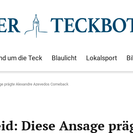
nd um die Teck
Blaulicht
Lokalsport
Bi
age prägte Alexandre Azevedos Comeback
id: Diese Ansage prä