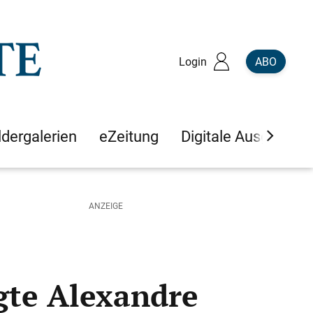
Login
ABO
ldergalerien
eZeitung
Digitale Ausgaben
gte Alexandre