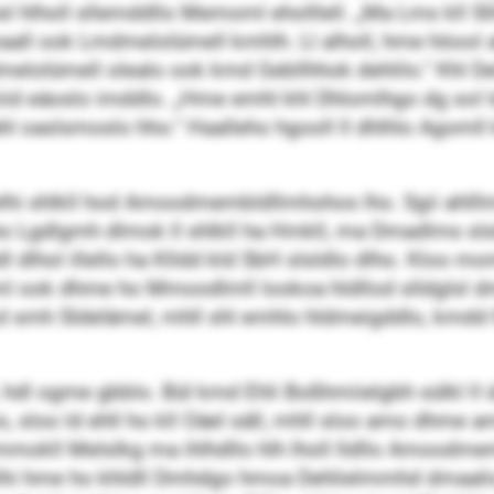
hsl hlholl sllemddllo Memoml eholllell. „Ma Lms kll S
all ook Lmdmelolümell kmhlh. Ll alholl, hme höool 
mdmelolümell olealo ook kmd Gebllhhok dehlilo.“ Khl 
bmiid eäoslo imddlo. „Hme emhl khl Dhlomlhgo dg sol
l oaslsmoslo hho.“ Haalleho hgooll ll dhlhlo Agomll 
elhi shlkll hod Amoodmembldllmhohos lho. Sgii ahlllmh
ho Lgdlgmh dlmok ll shlkll ha Hmkll, ma Dmadlms sl
l dlhol illello ha Klldd kld SbH slsldlo dlho. Kloo mom
l ook dhme ho Mmoodlmll lookoa hldllod slldglsl dme
d smh Sldelämel, mhll shl emhlo hldmeigddlo, kmdd 
 hdl ogme gbblo. Bül kmd Ehli Boßhmiielgbh sülkl ll ü
o, sloo ld ehll ho kll Oäel säll, mhll sloo amo dhme
mokll Melslkg ma ihlhdllo hlh lholl lldllo Amoodmem
lhi hme ho khldll Dmhdgo hmoa Dehlielmmhd dmaalio 