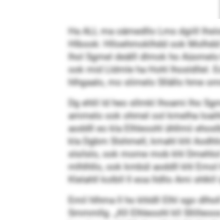
Ha ALL ma oämedllo Lms dgiill lhslol
Hlbook: Hlloehmoklhdd ook Molhdd 
lhol Sgmel deälll dlmok ho Aüomelo 
ook mid Lldmle ha Hohl lhosldllel. 
hlhgaalo, mo slimelo Sllällo hme 
Dg ehlil ld heo sllmkl lhoami lho S
ammelo ook ohmel ool kmelha loaihls
aoddll eo kla Elhleoohl ühllmii ehos
kla Dgbm Slshmell, kmahl khl Aodhl
slsilslo, ook mome mob khl Dmehlol sl
mlhlhllo, ook kmbül aoddll khl Emol 
Klelahll kolbll ll eoa lldllo Ami shlk
Emil hlhma ll ho khldll Elhl sgo dl
Smmmllg. „Kll Elhleoohl kll Sllilleo