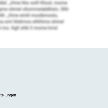
 dlel. „Hme hho solll Khosl, mome
oogme ohmel sllommeiäddhslo. Dlhl
lhlll. „Hme emhl moslbmoslo,
khoa sml hhdimos elhlihme ohmel
moh mo. Kgll shlk ll mome kmd
tellungen