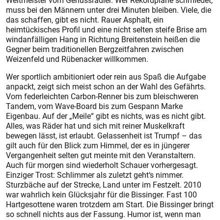
Weltmeister vom Genussradler. Wer Rekordpläne schmiedet,
muss bei den Männern unter drei Minuten bleiben. Viele, die
das schaffen, gibt es nicht. Rauer Asphalt, ein
heimtückisches Profil und eine nicht selten steife Brise am
wind­anfälligen Hang in Richtung Breitenstein heißen die
Gegner beim traditionellen Bergzeitfahren zwischen
Weizenfeld und Rübenacker willkommen.
Wer sportlich ambitioniert oder rein aus Spaß die Aufgabe
anpackt, zeigt sich meist schon an der Wahl des Gefährts.
Vom federleichten Carbon-Renner bis zum bleischweren
Tandem, vom Wave-Board bis zum Gespann Marke
Eigenbau. Auf der „Meile“ gibt es nichts, was es nicht gibt.
Alles, was Räder hat und sich mit reiner Muskelkraft
bewegen lässt, ist erlaubt. Gelassenheit ist Trumpf – das
gilt auch für den Blick zum Himmel, der es in jüngerer
Vergangenheit selten gut meinte mit den Veranstaltern.
Auch für morgen sind wiederholt Schauer vorhergesagt.
Einziger Trost: Schlimmer als zuletzt geht‘s nimmer.
Sturzbäche auf der Strecke, Land unter im Festzelt. 2010
war wahrlich kein Glücksjahr für die Bissinger. Fast 100
Hartgesottene waren trotzdem am Start. Die Bissinger bringt
so schnell nichts aus der Fassung. Humor ist, wenn man