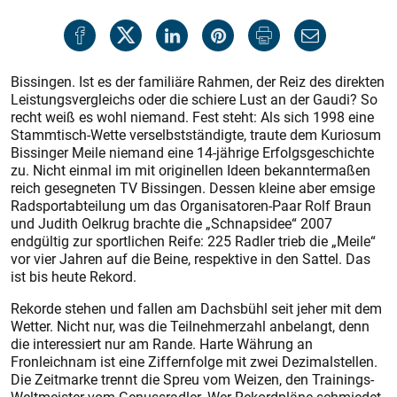
Bissingen. Ist es der familiäre Rahmen, der Reiz des direkten
Leis­tungsvergleichs oder die schiere Lust an der Gaudi? So
recht weiß es wohl niemand. Fest steht: Als sich 1998 eine
Stammtisch-Wette verselbstständigte, traute dem Kuriosum
Bissinger Meile niemand eine 14-jährige Erfolgsgeschichte
zu. Nicht einmal im mit originellen Ideen bekanntermaßen
reich gesegneten TV Bissingen. Dessen kleine aber emsige
Radsportabteilung um das Organisatoren-Paar Rolf Braun
und Judith Oelkrug brachte die „Schnaps­idee“ 2007
endgültig zur sportlichen Reife: 225 Radler trieb die „Meile“
vor vier Jahren auf die Beine, respektive in den Sattel. Das
ist bis heute Rekord.
Rekorde stehen und fallen am Dachsbühl seit jeher mit dem
Wetter. Nicht nur, was die Teilnehmerzahl anbelangt, denn
die interessiert nur am Rande. Harte Währung an
Fronleichnam ist eine Ziffernfolge mit zwei Dezimalstellen.
Die Zeitmarke trennt die Spreu vom Weizen, den Trainings-