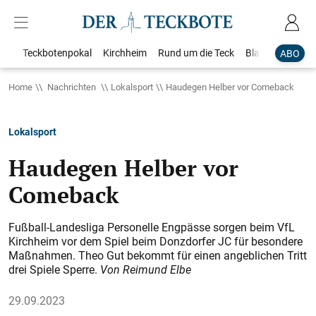
Teckbotenpokal
Kirchheim
Rund um die Teck
Blaulicht
Loka
ABO
Home
Nachrichten
Lokalsport
Haudegen Helber vor Comeback
Lokalsport
Haudegen Helber vor
Comeback
Fußball-Landesliga Personelle Engpässe sorgen beim VfL
Kirchheim vor dem Spiel beim Donzdorfer JC für ­besondere
Maßnahmen. Theo Gut bekommt für einen angeblichen Tritt
drei Spiele Sperre.
Von Reimund Elbe
29.09.2023