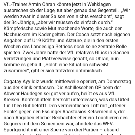
VfL-Trainer Armin Ohran könnte jetzt in Wehklagen
ausbrechen ob der Lage, tut aber genau das Gegenteil. „Wir
werden zwar in dieser Saison von nichts verschont“, sagt
der 34-Jährige, „aber wir müssen da einfach durch.“
Kämpferische sowie Mut machende Worte, die auch den
Nachrückern im Kader gelten. Der Coach setzt nach eigenen
Angaben auf U 19-Kräfte und Akteure, die in den ersten
Wochen des Landesliga-Betriebs noch keine zentrale Rolle
spielten. Zwei Jahre hätte der VfL relatives Glück in Sachen
Verletzungen und Platzverweise gehabt, so Ohran, nun
komme es geballt. „Solch eine Situation schweißt
zusammen“, gibt er sich trotzdem optimistisch.
Cagatay Ayyildiz wurde mittlerweile operiert, am Donnerstag
aus der Klinik entlassen. Die Achillessehen-OP beim der
Abwehr-Haudegen sei gut verlaufen, heißt es aus VfL-
Kreisen. Kopfschütteln herrscht unterdessen, was das Urteil
für Theo Gut betrifft. Den vermeintlichen Tritt mit „offener
Sohle“ gegen den Esslinger Anastasios Ketsemenidis, der
nach Angaben etlicher Beobachter eher ein Touchieren des
Gegners mit dem Schienbein war, ahndete das WFV-
Sportgericht mit einer Sperre von drei Partien – absurd