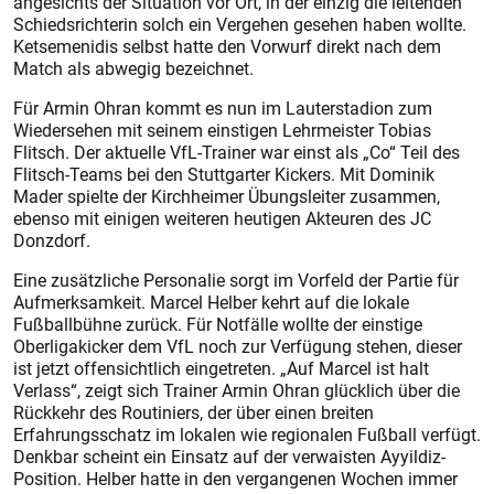
angesichts der Situation vor Ort, in der einzig die leitenden
Schiedsrichterin solch ein Vergehen gesehen haben wollte.
Ketsemenidis selbst hatte den Vorwurf direkt nach dem
Match als abwegig bezeichnet.
Für Armin Ohran kommt es nun im Lauterstadion zum
Wiedersehen mit seinem einstigen Lehrmeister Tobias
Flitsch. Der aktuelle VfL-Trainer war einst als „Co“ Teil des
Flitsch-Teams bei den Stuttgarter Kickers. Mit Dominik
Mader spielte der Kirchheimer Übungsleiter zusammen,
ebenso mit einigen weiteren heutigen Akteuren des JC
Donzdorf.
Eine zusätzliche Personalie sorgt im Vorfeld der Partie für
Aufmerksamkeit. Marcel Helber kehrt auf die lokale
Fußballbühne zurück. Für Notfälle wollte der einstige
Oberligakicker dem VfL noch zur Verfügung stehen, dieser
ist jetzt offensichtlich eingetreten. „Auf Marcel ist halt
Verlass“, zeigt sich Trainer Armin Ohran glücklich über die
Rückkehr des Routiniers, der über einen breiten
Erfahrungsschatz im lokalen wie regionalen Fußball verfügt.
Denkbar scheint ein Einsatz auf der verwaisten Ayyildiz-
Position. Helber hatte in den vergangenen Wochen immer