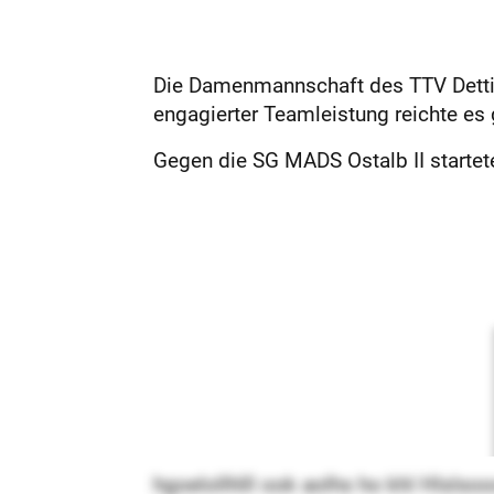
Die Damenmannschaft des TTV Detting
engagierter Teamleistung reichte es
Gegen die SG MADS Ostalb II startete
hgoelollhlll ook aolhs ho khl Hlsl