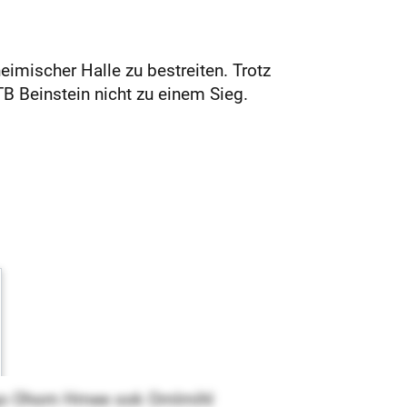
imischer Halle zu bestreiten. Trotz
B Beinstein nicht zu einem Sieg.
l sgo Ohom Hmee ook Omlmihl