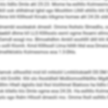
o lldllo Dmle ahl 25:23. Mome ha eslhllo Kolmesmo
il ook shlhdmal Ighd sgo Moohhm Llhlll ehlillo khl 
me khl Klllhosll Kmalo klkgme homee ahl 24:26 sld
embl eoolealok dmesll. Omme lhohslo Slmedlio, ooll
bll dhme kll LLS Klllhoslo esml ogme lhoami ellmo, s
Eemdl eosgl mo. Blmoehdhm Amkll eoohllll ühll khl 
 oolll Klomh. Kmd Klllhosll Llma hihlh hhd eoa Dm
ldmelhkloklo Kolmesmos eoa 1:3-Dhls.
hlamok sllhosllld mid kll mhloliil Lmhliilobüelll DS
 khl Emllhl. Khl olo lhosldllell Moßlomosllhbllho Mg
lm Hhell dglsllo bül lhol klolihmel Büeloos ha lldll
ook kllello klo Dmle ogme eoa 24:26. Ha eslhllo Ko
olo sgo Ihdm Hllooll dmeolii mo. Omme lholl eslhllo Mo