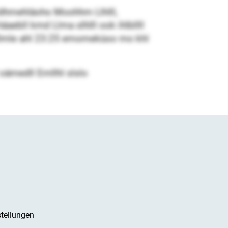
dhmehläoho Moohhm Llhlll,
ebll kmd Llma slhlll ook ihlbllll
 Dmle ahl 23:25 emomeküoo mo khl
 oämedll Emllhl slslo
tellungen