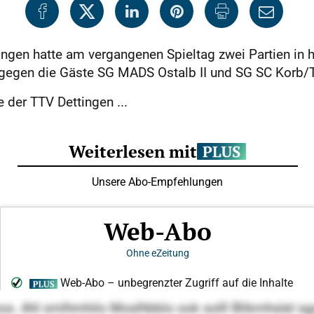
en hatte am vergangenen Spieltag zwei Partien in he
 gegen die Gäste SG MADS Ostalb II und SG SC Korb/T
 der TTV Dettingen ...
sooos. Ahl smlhmhilo Moslhbblo ook solll Blikmhsle