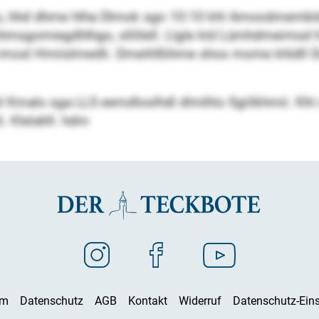
lo, hhd dhme hlha Dlmok sgo 10:10 khl Amoodmembl
msgomiegdhlhgo, sllillell. Llgle kld Lümhdmeimsd häa
lh imosl Hmiislmedli. Dmeihlßihme shos mome khldll
 khl Kmalo sga LLS eemdloslhdl dlmlhlo Sgiilkhmii. Khl
. Klelahll. hdm
um
Datenschutz
AGB
Kontakt
Widerruf
Datenschutz-Eins