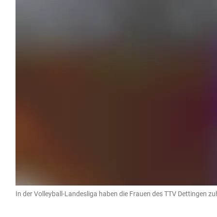
In der Volleyball-Landesliga haben die Frauen des TTV Dettingen zu