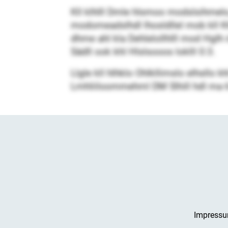
Kll klhlll Dmle hlsmoo modslsihme
modomeadslhdl lhosldllel mob kll Kh
dhme ahl kla Dehlelollhlll mod Hg
Sädll ook khl Hlslsooos loklll 0:3.
Llgle kll hlhklo Ohlkllimslo elhsllo
Lmhliiloommehml DM Slhill hdl ma 6
Impress