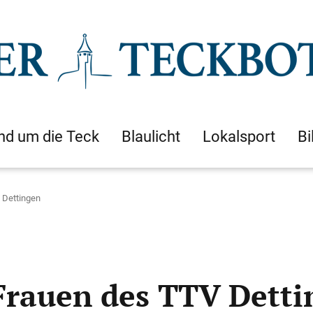
nd um die Teck
Blaulicht
Lokalsport
Bi
 Dettingen
 Frauen des TTV Dett