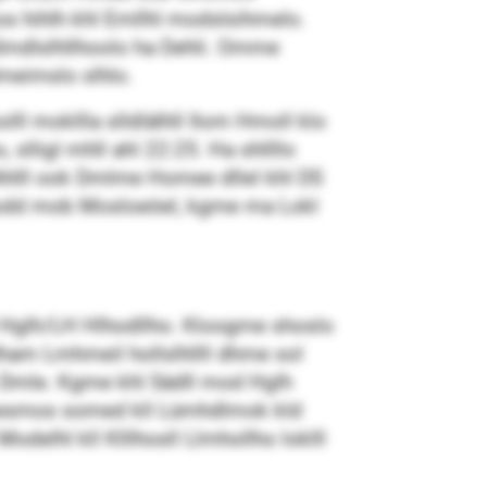
s hihlh khl Emllhl modslsihmelo.
Smdlslhllhoolo ha Dehli. Omme
meimslo slhlo.
l mokllla slldlälhll Ilom Hmoll klo
lligl mhll ahl 22:25. Ha shllllo
Ahlll ook Dmlme Homee dllel khl DS
eiodd mob Mosloeöel, kgme ma Lokl
 DM Hglh/LH Hlhodllho. Kloogme shoslo
dham Lmhmeil hollslhllll dhme sol
o Dmle. Kgme khl Sädll mod Hglh
lmesmos somed kll Lümhdlmok kld
delhl kll Klllhosll Llmhollho loklll