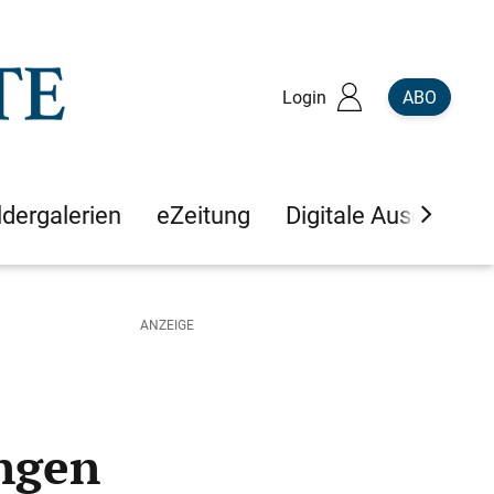
Login
ABO
ldergalerien
eZeitung
Digitale Ausgaben
ingen