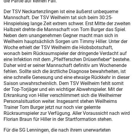
die Partie auf keinen Fall.
Der TSV Neckartenzlingen ist eine äußerst unbequeme
Mannschaft. Der TSV Weilheim tat sich beim 30:25-
Hinspielsieg lange Zeit extrem schwer. Erst Mitte der zweiten
Halbzeit drehte die Mannschaft von Tom Burger das Spiel.
Neben dem unangenehmen Gegner macht man sich in
Weilheim hauptsächlich Sorgen um Timmy Hiller. Unter der
Woche erhielt der TSV Weilheim die Hiobsbotschaft,
wonach beim Rückraumspieler der dringende Verdacht auf
eine Infektion mit dem „Pfeifferschen Drüsenfieber“ bestehe.
Daher wird er seiner Mannschaft definitiv am Wochenende
fehlen. Sollte sich die ärztliche Diagnose bewahrheiten, ist
eine schnelle Genesung und eine etwaige Rückkehr in dieser
Saison unwahrscheinlich. Dem TSV Weilheim fehlt somit
der Top-Torjäger und ein wichtiger Abwehrspieler. Mit der
Erkrankung von Hiller verschlimmert sich die Weilheimer
Personalsituation weiter. Insgesamt stehen Weilheims
Trainer Tom Burger jetzt nur noch vier gelernte
Rückraumspieler zur Verfügung. Aller Voraussicht nach wird
Florian Braun für Hiller in der Startformation stehen.
Für die SG Lenningen, die nach ihrem unerwarteten