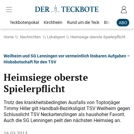
Teckbotenpokal
Kirchheim
Rund um die Teck
Blaulicht
Loka
ABO
Home
Nachrichten
Lokalsport
Heimsiege oberste Spielerpflicht
Weilheim und SG Lenningen vor vermeintlich lösbaren Aufgaben –
Hiobsbotschaft für den TSV
Heimsiege oberste
Spielerpflicht
Trotz des krankheitsbedingten Ausfalls von Toptorjäger
Timmy Hiller gilt Handball-Bezirksligist TSV Weilheim gegen
Schlusslicht TSV Neckartenzlingen als haushoher Favorit.
Auch die SG Lenningen peilt den nächsten Heimsieg an.
16.03.2013