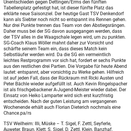
Unentschieden gegen Dettingen/Erms den fünften
Tabellenplatz gefestigt hat, ist dieser fünfte Platz das
erklärte neue Saisonziel. Der heutige Gast TSV Denkendorf
kann als Siebter noch nicht so entspannt ins Rennen gehen.
Nur drei Punkte trennen das Team von den Abstiegsrängen.
Daher muss bei der SG davon ausgegangen werden, dass
der TSV alles in die Waagschale legen wird, um zu punkten.
SG-Coach Klaus Wöller mahnt daher zur Vorsicht und
schärfte seinem Team ein, dass dieses Match kein
Selbstläufer werden wird. Da die SG ein vermeintlich
leichtes Restprogramm vor sich hat, fordert er sechs Punkte
aus den restlichen drei Partien. Die Vorgabe für heute Abend
lautet: entspannt, aber vorsichtig zu Werke gehen. Hilfreich
ist auf jeden Fall, dass der Rückraum mit Ricki Austen und
Peter Bächle wieder aufgefüllt ist. Auch Kevin Ringelspacher
ist als frischgebackener A-Jugend-Meister wieder dabei. Der
Einsatz von Heiko Lamparter wird sich erst kurzfristig
entscheiden. Nach der guten Leistung am vergangenen
Wochenende erhält auch Florian Dieterich nochmals eine
Chance.pa/rs
TSV Weilheim: Illi, Müske – T. Sigel, F. Zettl, Seyferle,
Auweter, Braun, Klett, S. Sigel, D. Zettl, Klein, Banzhaf,