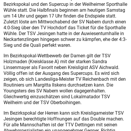
Bezirkspokal und den Supercup in der Weilheimer Sporthalle
Wühle statt. Die Halbfinals beginnen am heutigen Samstag
um 14 Uhr und gegen 17 Uhr finden die Endspiele statt.
Zuletzt löste am Mittwochabend der SV Nabern durch einen
4:0-Sieg über den TV Hochdorf das Ticket für die Sporthalle
Wühle. Der TSV Jesingen hatte in der Auwiesenturnhalle in
Neckartenzlingen hingegen schwer zu kämpfen, ehe der 4:3-
Sieg und die Quali perfekt waren.
Im Bezirkspokal-Wettbewerb der Damen gilt der TSV
Holzmaden (Kreisklasse A) mit der starken Sandra
Linsenmayer als Favorit neben Kreisligist ASV Aichwald.
Völlig offen ist der Ausgang des Supercups. Es wird sich
zeigen, ob sich Landesliga-Meis­ter TV Reichenbach mit den
Routi­niers um Margitta Ilskens durchsetzen kann. Die
Youngsters des SV Nabern wollen dagegenhalten.
Gleichwertig einzuschätzen sind Lokalmatador TSV
Weilheim und der TSV Oberboihingen.
Im Bezirkspokal der Herren kann sich Kreisligameister TSV
Jesingen berechtigte Hoffnungen auf das ­Double machen.
Für alle Mannschaften ist der TTV Dettingen mit seinen
Abwehrspezialisten ein unangenehmer Gegner. Richtig