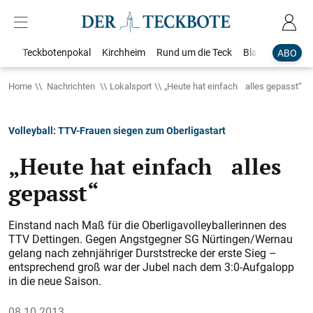
Teckbotenpokal
Kirchheim
Rund um die Teck
Blaulicht
Loka
ABO
Home
Nachrichten
Lokalsport
„Heute hat einfach alles gepasst“
Volleyball: TTV-Frauen siegen zum Oberligastart
„Heute hat einfach alles
gepasst“
Einstand nach Maß für die Oberligavolleyballerinnen des
TTV Dettingen. Gegen Angstgegner SG Nürtingen/Wernau
gelang nach zehnjähriger Durststrecke der erste Sieg –
entsprechend groß war der Jubel nach dem 3:0-Aufgalopp
in die neue Saison.
08.10.2013