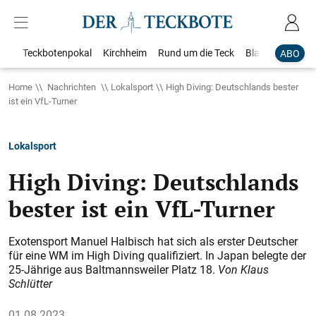
Teckbotenpokal
Kirchheim
Rund um die Teck
Blaulicht
Loka
ABO
Home
Nachrichten
Lokalsport
High Diving: Deutschlands bester
ist ein VfL-Turner
Lokalsport
High Diving: Deutschlands
bester ist ein VfL-Turner
Exotensport Manuel Halbisch hat sich als erster Deutscher
für eine WM im High Diving qualifiziert. In Japan belegte der
25-Jährige aus Baltmannsweiler Platz 18.
Von Klaus
Schlütter
01.08.2023