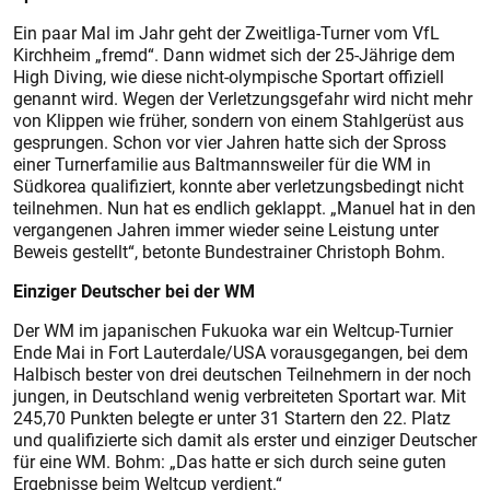
Ein paar Mal im Jahr geht der Zweitliga-Turner vom VfL
Kirchheim „fremd“. Dann widmet sich der 25-Jährige dem
High Diving, wie diese nicht-olympische Sportart offiziell
genannt wird. Wegen der Verletzungsgefahr wird nicht mehr
von Klippen wie früher, sondern von einem Stahlgerüst aus
gesprungen. Schon vor vier Jahren hatte sich der Spross
einer Turnerfamilie aus Baltmannsweiler für die WM in
Südkorea qualifiziert, konnte aber verletzungsbedingt nicht
teilnehmen. Nun hat es endlich geklappt. „Manuel hat in den
vergangenen Jahren immer wieder seine Leistung unter
Beweis gestellt“, betonte Bundestrainer Christoph Bohm.
Einziger Deutscher bei der WM
Der WM im japanischen Fukuoka war ein Weltcup-Turnier
Ende Mai in Fort Lauterdale/USA vorausgegangen, bei dem
Halbisch bester von drei deutschen Teilnehmern in der noch
jungen, in Deutschland wenig verbreiteten Sportart war. Mit
245,70 Punkten belegte er unter 31 Startern den 22. Platz
und qualifizierte sich damit als erster und einziger Deutscher
für eine WM. Bohm: „Das hatte er sich durch seine guten
Ergebnisse beim Weltcup verdient.“