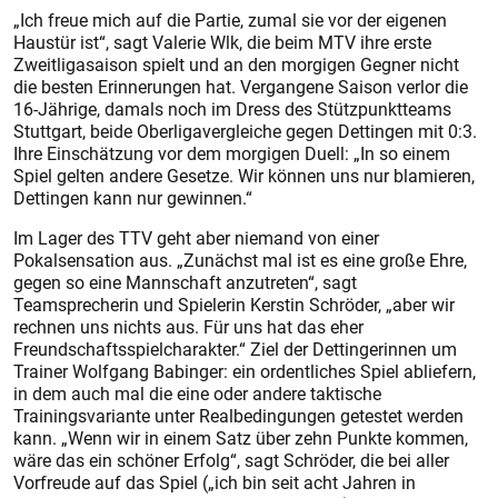
„Ich freue mich auf die Partie, zumal sie vor der eigenen
Haustür ist“, sagt Valerie Wlk, die beim MTV ihre erste
Zweitligasaison spielt und an den morgigen Gegner nicht
die besten Erinnerungen hat. Vergangene Saison verlor die
16-Jährige, damals noch im Dress des Stützpunktteams
Stuttgart, beide Oberligavergleiche gegen Dettingen mit 0:3.
Ihre Einschätzung vor dem morgigen Duell: „In so einem
Spiel gelten andere Gesetze. Wir können uns nur blamieren,
Dettingen kann nur gewinnen.“
Im Lager des TTV geht aber niemand von einer
Pokalsensation aus. „Zunächst mal ist es eine große Ehre,
gegen so eine Mannschaft anzutreten“, sagt
Teamsprecherin und Spielerin Kerstin Schröder, „aber wir
rechnen uns nichts aus. Für uns hat das eher
Freundschaftsspielcharakter.“ Ziel der Dettingerinnen um
Trainer Wolfgang Babinger: ein ordentliches Spiel abliefern,
in dem auch mal die eine oder andere taktische
Trainingsvariante unter Realbedingungen getestet werden
kann. „Wenn wir in einem Satz über zehn Punkte kommen,
wäre das ein schöner Erfolg“, sagt Schröder, die bei aller
Vorfreude auf das Spiel („ich bin seit acht Jahren in