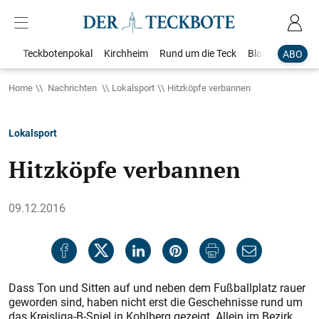
Teckbotenpokal
Kirchheim
Rund um die Teck
Blaulicht
Loka
ABO
Home
Nachrichten
Lokalsport
Hitzköpfe verbannen
Lokalsport
Hitzköpfe verbannen
09.12.2016
Dass Ton und Sitten auf und neben dem Fußballplatz rauer
geworden sind, haben nicht erst die Geschehnisse rund um
das Kreisliga-B-Spiel in Kohlberg gezeigt. Allein im Bezirk