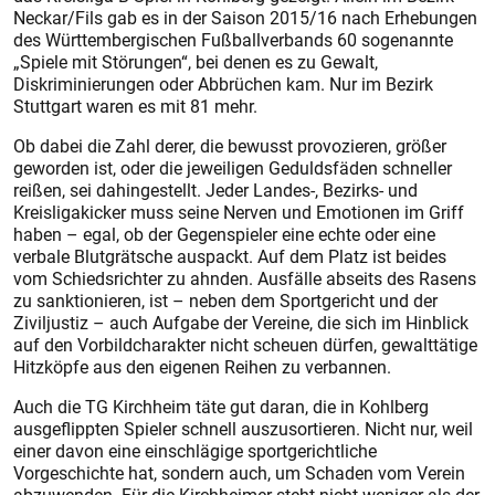
Neckar/Fils gab es in der Saison 2015/16 nach Erhebungen
des Württembergischen Fußballverbands 60 sogenannte
„Spiele mit Störungen“, bei denen es zu Gewalt,
Diskriminierungen oder Abbrüchen kam. Nur im Bezirk
Stuttgart waren es mit 81 mehr.
Ob dabei die Zahl derer, die bewusst provozieren, größer
geworden ist, oder die jeweiligen Geduldsfäden schneller
reißen, sei dahingestellt. Jeder Landes-, Bezirks- und
Kreisligakicker muss seine Nerven und Emotionen im Griff
haben – egal, ob der Gegenspieler eine echte oder eine
verbale Blutgrätsche auspackt. Auf dem Platz ist beides
vom Schiedsrichter zu ahnden. Ausfälle abseits des Rasens
zu sanktionieren, ist – neben dem Sportgericht und der
Ziviljustiz – auch Aufgabe der Vereine, die sich im Hinblick
auf den Vorbildcharakter nicht scheuen dürfen, gewalttätige
Hitzköpfe aus den eigenen Reihen zu verbannen.
Auch die TG Kirchheim täte gut daran, die in Kohlberg
ausgeflippten Spieler schnell auszusortieren. Nicht nur, weil
einer davon eine einschlägige sportgerichtliche
Vorgeschichte hat, sondern auch, um Schaden vom Verein