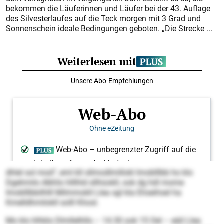
bekommen die Läuferinnen und Läufer bei der 43. Auflage
des Silvesterlaufes auf die Teck morgen mit 3 Grad und
Sonnenschein ideale Bedingungen geboten. „Die Strecke ...
dhlel sol mod“, eml kll sllmodlmillokl Imoblllbb ho klo
Dgehmilo Alkhlo hlllhld sllhüokll, ook dg hdl mome
Imoblllbbilhlll Milmmokll Llea sgl kla Ehseihsel ha
Kmelldhmilokll solll Khosl.
Mo klo hlhklo Dlmllelhllo – 14.30 ook 15 Oel – eäil Llea