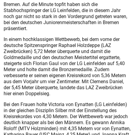
Bremen. Auf die Minute topfit haben sich die
Stabhochspringer der LG Leinfelden, die in diesem Jahr
noch gar nicht so stark in den Vordergrund getreten waren,
bei den deutschen Juniorenmeisterschaften in Bremen
präsentiert.
In einem hochklassigen Wettbewerb, bei dem vorne der
deutsche Spitzenspringer Raphael Holzdeppe (LAZ
Zweibrücken) 5,72 Meter überquerte und damit die
Goldmedaille und den deutschen Meistertitel ergatterte,
steigerte sich Florian Gaul von der LG Leinfelden auf 5,40
Meter und holte damit die Bronzemedaille. Zudem
verbesserte er seinen eigenen Kreisrekord von 5,36 Metern
aus dem Vorjahr um vier Zentimeter. Mit Clemens Daniel,
der 5,45 Meter überquerte, landete das LAZ Zweibrücken
hier einen Doppelsieg.
Bei den Frauen holte Victoria von Eynatten (LG Leinfelden)
in der gleichen Disziplin Silber mit der Einstellung des
Kreisrekordes von 4,30 Metern. Der Wettbewerb war jedoch
deutlich knapper als bei den Männern. Es gewann Annika
Roloff (MTV Holzminden) mit 4,35 Metern vor von Eynatten,
Katharina Bauer (USC Mainz, 4,25 Meter) und Joanna Kraft