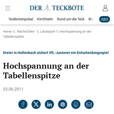
Teckbotenpokal
Kirchheim
Rund um die Teck
Blaulicht
Loka
ABO
Home
Nachrichten
Lokalsport
Hochspannung an der
Tabellenspitze
Dreier in Hollenbach sichert VfL-Junioren ein Entscheidungsspiel
Hochspannung an der
Tabellenspitze
03.06.2011