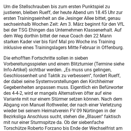
Um die Stellschrauben bis zum ersten Punktspiel zu
justieren, bleiben Rueff, der heute Abend um 18.45 Uhr zur
ersten Trainingseinheit an die Jesinger Allee bittet, genau
sechseinhalb Wochen Zeit: Am 3. März beginnt für den VfL
bei der TSG Ehingen das Unternehmen Klassenerhalt. Auf
dem Weg dorthin bittet der neue Coach den 22 Mann
starken Kader vier bis fünf Mal pro Woche ins Training
inklusive eines Trainingslagers Mitte Februar in Offenburg.
Die erhofften Fortschritte sollen in sieben
Vorbereitungsspielen und einem Blitzturnier (Termine siehe
Info-Artikel) sichtbar werden. „Es muss uns gelingen,
Geschlossenheit und Taktik zu verbessern“, fordert Rueff,
der dabei seine Systemvorstellungen den Kirchheimer
Gegebenheiten anpassen muss. Eigentlich ein Befürworter
des 4-4-2, wird er mangels Alternativen öfter auf eine
Variante mit nur einem Stürmer setzen können. Nach dem
Abgang von Manuel Rothweiler, der nach einer Verletzung
wieder bei seinem Heimatverein FV 09 Nürtingen in der
Bezirksliga Anschluss sucht, stehen die „Blauen“ faktisch
mit nur einer Sturmspitze da. Ob der siebenfache
Torschütze Roberto Forzano bis Ende der Wechselfrist am