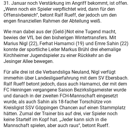
31. Januar noch Verstärkung im Angriff bekommt, ist offen.
„Wenn noch ein Spieler verpflichtet wird, dann für den
Offensivbereich“, betont Ralf Rueff, der jedoch um den
engen finanziellen Rahmen der Abteilung weiß.
Wie man dabei aus der (Geld-)Not eine Tugend macht,
bewies der VfL bei den bisherigen Wintertransfers. Mit
Marius Nigl (22), Ferhat Hamamci (19) und Emre Sahin (22)
konnte der sportliche Leiter Markus Brühl drei ehemalige
Kirchheimer Jugendspieler zu einer Rückkehr an die
Jesinger Allee bewegen.
Für alle drei ist die Verbandsliga Neuland, Nigl verfügt
immerhin über Landesligaerfahrung mit dem SV Ebersbach.
Ralf Rueff betont jedoch, dass auch Hamamci, der mit dem
FC Heiningen vergangene Saison Bezirksligameister wurde
und danach in der zweiten FCH-Mannschaft eingesetzt
wurde, als auch Sahin als 18-facher Torschütze von
Kreisligist SSV Göppingen Chancen auf einen Stammplatz
hätten. Zumal der Trainer bis auf drei, vier Spieler noch
keine Startelf im Kopf hat. „Jeder kann sich in die
Mannschaft spielen, aber auch raus“, betont Rueff.