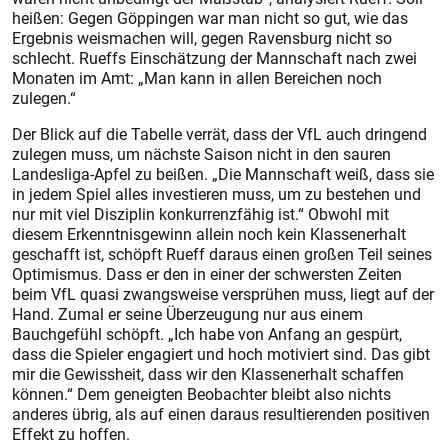
heißen: Gegen Göppingen war man nicht so gut, wie das
Ergebnis weismachen will, gegen Ravensburg nicht so
schlecht. Rueffs Einschätzung der Mannschaft nach zwei
Monaten im Amt: „Man kann in allen Bereichen noch
zulegen.“
Der Blick auf die Tabelle verrät, dass der VfL auch dringend
zulegen muss, um nächste Saison nicht in den sauren
Landesliga-Apfel zu beißen. „Die Mannschaft weiß, dass sie
in jedem Spiel alles investieren muss, um zu bestehen und
nur mit viel Disziplin konkurrenzfähig ist.“ Obwohl mit
diesem Erkenntnisgewinn allein noch kein Klassenerhalt
geschafft ist, schöpft Rueff daraus einen großen Teil seines
Optimismus. Dass er den in einer der schwersten Zeiten
beim VfL quasi zwangsweise versprühen muss, liegt auf der
Hand. Zumal er seine Überzeugung nur aus einem
Bauchgefühl schöpft. „Ich habe von Anfang an gespürt,
dass die Spieler engagiert und hoch motiviert sind. Das gibt
mir die Gewissheit, dass wir den Klassenerhalt schaffen
können.“ Dem geneigten Beobachter bleibt also nichts
anderes übrig, als auf einen daraus resultierenden positiven
Effekt zu hoffen.