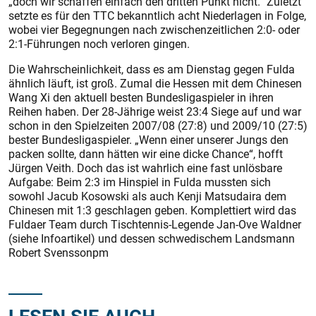
„doch wir schaffen einfach den dritten Punkt nicht.“ Zuletzt
setzte es für den TTC bekanntlich acht Niederlagen in Folge,
wobei vier Begegnungen nach zwischenzeitlichen 2:0- oder
2:1-Führungen noch verloren gingen.
Die Wahrscheinlichkeit, dass es am Dienstag gegen Fulda
ähnlich läuft, ist groß. Zumal die Hessen mit dem Chinesen
Wang Xi den aktuell besten Bundesligaspieler in ihren
Reihen haben. Der 28-Jährige weist 23:4 Siege auf und war
schon in den Spielzeiten 2007/08 (27:8) und 2009/10 (27:5)
bester Bundesligaspieler. „Wenn einer unserer Jungs den
packen sollte, dann hätten wir eine dicke Chance“, hofft
Jürgen Veith. Doch das ist wahrlich eine fast unlösbare
Aufgabe: Beim 2:3 im Hinspiel in Fulda mussten sich
sowohl Jacub Kosowski als auch Kenji Matsudaira dem
Chinesen mit 1:3 geschlagen geben. Komplettiert wird das
Fuldaer Team durch Tischtennis-Legende Jan-Ove Waldner
(siehe Infoartikel) und dessen schwedischem Landsmann
Robert Svenssonpm
LESEN SIE AUCH