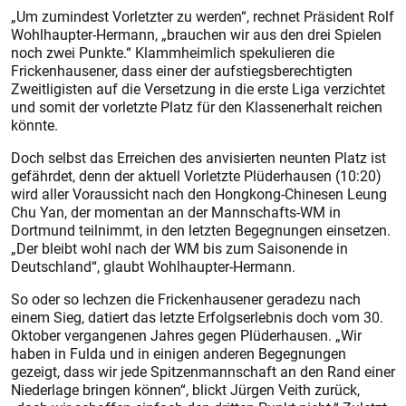
„Um zumindest Vorletzter zu werden“, rechnet Präsident Rolf
Wohlhaupter-Hermann, „brauchen wir aus den drei Spielen
noch zwei Punkte.“ Klammheimlich spekulieren die
Frickenhausener, dass einer der aufstiegsberechtigten
Zweitligisten auf die Versetzung in die erste Liga verzichtet
und somit der vorletzte Platz für den Klassenerhalt reichen
könnte.
Doch selbst das Erreichen des anvisierten neunten Platz ist
gefährdet, denn der aktuell Vorletzte Plüderhausen (10:20)
wird aller Voraussicht nach den Hongkong-Chinesen Leung
Chu Yan, der momentan an der Mannschafts-WM in
Dortmund teilnimmt, in den letzten Begegnungen einsetzen.
„Der bleibt wohl nach der WM bis zum Saisonende in
Deutschland“, glaubt Wohlhaupter-Hermann.
So oder so lechzen die Frickenhau­sener geradezu nach
einem Sieg, datiert das letzte Erfolgserlebnis doch vom 30.
Oktober vergangenen Jahres gegen Plüderhausen. „Wir
haben in Fulda und in einigen anderen Begegnungen
gezeigt, dass wir jede Spitzenmannschaft an den Rand einer
Niederlage bringen können“, blickt Jürgen Veith zurück,