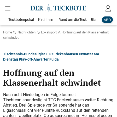
Teckbotenpokal
Kirchheim
Rund um die Teck
Blaulicht
Loka
ABO
Home
Nachrichten
Lokalsport
Hoffnung auf den Klassenerhalt
schwindet
Tischtennis-Bundesligist TTC Frickenhausen erwartet am
Dienstag Play-off-Anwärter Fulda
Hoffnung auf den
Klassenerhalt schwindet
Nach acht Niederlagen in Folge taumelt
Tischtennisbundesligist TTC Frickenhausen weiter Richtung
Abstieg. Drei Spieltage vor Saisonende hat das
Ligaschlusslicht vier Punkte Rückstand auf den rettenden
achten Tabellenplatz. Ob ausgerechnet im Heimspiel gegen