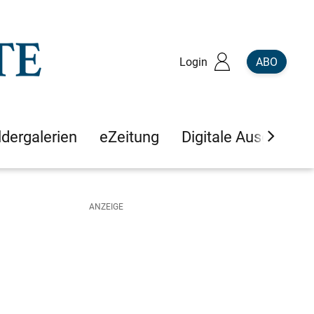
Login
ABO
ldergalerien
eZeitung
Digitale Ausgaben