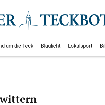
nd um die Teck
Blaulicht
Lokalsport
Bi
ewittern