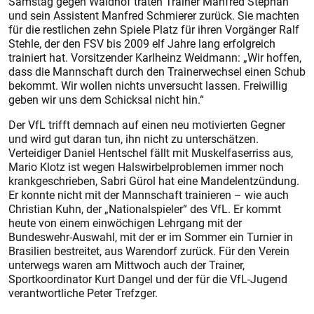
Samstag gegen Waldhof traten Trainer Manfred Stephan
und sein Assistent Manfred Schmierer zurück. Sie machten
für die restlichen zehn Spiele Platz für ihren Vorgänger Ralf
Stehle, der den FSV bis 2009 elf Jahre lang erfolgreich
trainiert hat. Vorsitzender Karlheinz Weidmann: „Wir hoffen,
dass die Mannschaft durch den Trainerwechsel einen Schub
bekommt. Wir wollen nichts unversucht lassen. Freiwillig
geben wir uns dem Schicksal nicht hin.“
Der VfL trifft demnach auf einen neu motivierten Gegner
und wird gut daran tun, ihn nicht zu unterschätzen.
Verteidiger Daniel Hentschel fällt mit Muskelfaserriss aus,
Mario Klotz ist wegen Halswirbelproblemen immer noch
krankgeschrieben, Sabri Gürol hat eine Mandelentzündung.
Er konnte nicht mit der Mannschaft trainieren – wie auch
Christian Kuhn, der „Nationalspieler“ des VfL. Er kommt
heute von einem einwöchigen Lehrgang mit der
Bundeswehr-Auswahl, mit der er im Sommer ein Turnier in
Brasilien bestreitet, aus Warendorf zurück. Für den Verein
unterwegs waren am Mittwoch auch der Trainer,
Sportkoordinator Kurt Dangel und der für die VfL-Jugend
verantwortliche Peter Trefzger.