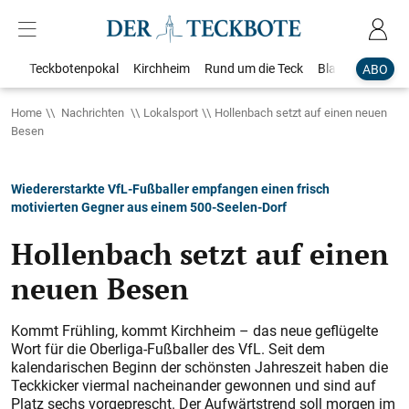
Teckbotenpokal
Kirchheim
Rund um die Teck
Blaulicht
Loka
ABO
Home
Nachrichten
Lokalsport
Hollenbach setzt auf einen neuen
Besen
Wiedererstarkte VfL-Fußballer empfangen einen frisch
motivierten Gegner aus einem 500-Seelen-Dorf
Hollenbach setzt auf einen
neuen Besen
Kommt Frühling, kommt Kirchheim – das neue geflügelte
Wort für die Oberliga-Fußballer des VfL. Seit dem
kalendarischen Beginn der schönsten Jahreszeit haben die
Teckkicker viermal nacheinander gewonnen und sind auf
Platz sechs vorgeprescht. Der Aufwärtstrend soll morgen im