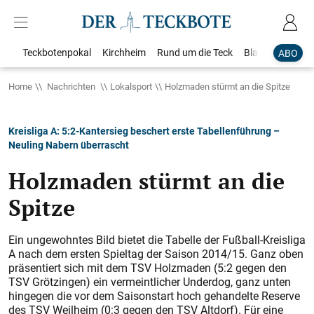
Teckbotenpokal
Kirchheim
Rund um die Teck
Blaulicht
Loka
ABO
Home
Nachrichten
Lokalsport
Holzmaden stürmt an die Spitze
Kreisliga A: 5:2-Kantersieg beschert erste Tabellenführung –
Neuling Nabern überrascht
Holzmaden stürmt an die
Spitze
Ein ungewohntes Bild bietet die Tabelle der Fußball-Kreisliga
A nach dem ersten Spieltag der Saison 2014/15. Ganz oben
präsentiert sich mit dem TSV Holzmaden (5:2 gegen den
TSV Grötzingen) ein vermeintlicher Underdog, ganz unten
hingegen die vor dem Saisonstart hoch gehandelte Reserve
des TSV Weilheim (0:3 gegen den TSV Altdorf). Für eine