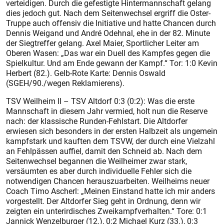
verteidigen. Durch die gefestigte Hintermannschaft gelang
dies jedoch gut. Nach dem Seitenwechsel ergriff die Oster-
Truppe auch offensiv die Initiative und hatte Chancen durch
Dennis Weigand und André Odehnal, ehe in der 82. Minute
der Siegtreffer gelang. Axel Maier, Sportlicher Leiter am
Oberen Wasen: „Das war ein Duell des Kampfes gegen die
Spielkultur. Und am Ende gewann der Kampf.“ Tor: 1:0 Kevin
Herbert (82.). Gelb-Rote Karte: Dennis Oswald
(SGEH/90./wegen Reklamierens).
TSV Weilheim II – TSV Altdorf 0:3 (0:2): Was die erste
Mannschaft in diesem Jahr vermied, holt nun die Reserve
nach: der klassische Runden-Fehlstart. Die Altdorfer
erwiesen sich besonders in der ersten Halbzeit als ungemein
kampfstark und kauften dem TSVW, der durch eine Vielzahl
an Fehlpässen auffiel, damit den Schneid ab. Nach dem
Seitenwechsel begannen die Weilheimer zwar stark,
versäumten es aber durch individuelle Fehler sich die
notwendigen Chancen herauszuarbeiten. Weilheims neuer
Coach Timo Ascherl: „Meinen Einstand hatte ich mir anders
vorgestellt. Der Altdorfer Sieg geht in Ordnung, denn wir
zeigten ein unterirdisches Zweikampfverhalten.“ Tore: 0:1
Jannick Wenzelburger (12.), 0:2 Michael Kurz (33.), 0:3