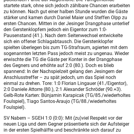
startete stark, ohne sich jedoch zählbare Chancen erarbeiten
zu können. Nach gut einer halben Stunde wurden die Gäste
stärker und kamen durch Daniel Maier und Steffen Olpp zu
ersten Chancen. Mitten in der Jesinger Drangphase unterlief
den Gerstenklopfern jedoch ein Eigentor zum 1:0-
Pausenstand (41.). Nach dem Seitenwechsel entwickelte
sich ein offener Schlagabtausch. Die Gerstenklopfer
spielten überlegen bis zum TG-Strafraum, agierten mit dem
sogenannten letzten Pass jedoch meist zu ungenau. Wieder
erwischte die TG die Gäste per Konter in der Drangphase
des Gegners und erhöhte auf 2:0 (80.). Doch es blieb
spannend: In der Nachspielzeit gelang den Jesingern der
Anschlusstreffer – zu spät jedoch, um das Spiel noch
einmal zu drehen. Tore: 1:0 Florian Lingauer (41./Eigentor),
2:0 Daniele Attorre (80.), 2:1 Alexander Schröder (90.+3).
Gelb-Rote Karten: Bünjamin Karapicak (TG/85./wiederholtes
Foulspiel), Tiago Santos-Araujo (TG/88./wiederholtes
Foulspiel).
SV Nabern – SGEH 1:0 (0:0): Mit (zu)viel Respekt vor der
neuen Liga und dem Gegner präsentierte sich der Aufsteiger
in der ersten Spielhälfte und beschränkte sich darauf zu