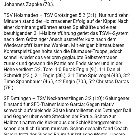
Johannes Zappke (78.).
TSV Holzmaden – TSV Grötzingen 5:2 (3:1): Nur rund zehn
Minuten stand der Holzmadener Erfolg auf der Kippe: Nach
einer dominant geführten ersten Spielhälfte und einer
beruhigenden 3:1-Halbzeitführung geriet das TSVH-System
nach dem Grötzinger Anschlusstreffer kurz nach dem
Wiederanpfiff kurz ins Wanken. Mit einigen blitzsauberen
Konterspielzügen holte sich die Blumauer-Truppe jedoch
schnell wieder das verloren geglaubte Selbstvertrauen
zurück und gewann die Partie am Ende sicher und in der
Höhe verdient 5:2. Tore: 1:0 Burak Engin (9.), 1:1 Daniel
Schmidt (23.), 2:1 Engin (30.), 3:1 Timo Spielvogel (43.), 3:2
Timo Spannbauer (46.), 4:2 Engin (70.), 5:2 Christos Darras
(78.).
SF Dettingen – TSV Neckartenzlingen 3:2 (1:0): Gelungener
Einstand für SFD-Trainer Isidro Garcia: Gegen relativ
schwach aufspielende Gäste kontrollierten die Dettinger Ball
und Gegner über weite Strecken der Partie. Schon zur
Halbzeit hätten die Kicker aus der Schloßberggemeinde
schon deutlich führen müssen. Schon deshalb fand Coach
Garcia trotz des Sieges Raum für kritische Worte: „Unsere