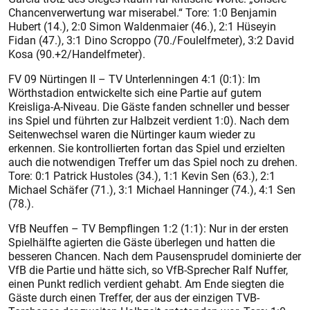
Chancenverwertung war miserabel.“ Tore: 1:0 Benjamin
Hubert (14.), 2:0 Simon Waldenmaier (46.), 2:1 Hüseyin
Fidan (47.), 3:1 Dino Scroppo (70./Foulelfmeter), 3:2 David
Kosa (90.+2/Handelfmeter).
FV 09 Nürtingen II – TV Unterlenningen 4:1 (0:1): Im
Wörthstadion entwickelte sich eine Partie auf gutem
Kreisliga-A-Niveau. Die Gäste fanden schneller und besser
ins Spiel und führten zur Halbzeit verdient 1:0). Nach dem
Seitenwechsel waren die Nürtinger kaum wieder zu
erkennen. Sie kontrollierten fortan das Spiel und erzielten
auch die notwendigen Treffer um das Spiel noch zu drehen.
Tore: 0:1 Patrick Hustoles (34.), 1:1 Kevin Sen (63.), 2:1
Michael Schäfer (71.), 3:1 Michael Hanninger (74.), 4:1 Sen
(78.).
VfB Neuffen – TV Bempflingen 1:2 (1:1): Nur in der ersten
Spielhälfte agierten die Gäste überlegen und hatten die
besseren Chancen. Nach dem Pausensprudel dominierte der
VfB die Partie und hätte sich, so VfB-Sprecher Ralf Nuffer,
einen Punkt redlich verdient gehabt. Am Ende siegten die
Gäste durch einen Treffer, der aus der einzigen TVB-