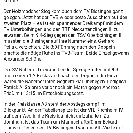
konnte.
Der Holzmadener Sieg kam auch dem TV Bissingen ganz
gelegen. Jetzt hat der TVB wieder beste Aussichten auf den
zweiten Platz – es ist ein spannender Dreikampf mit dem
TV Unter­boihingen und den TTF Neckar­tenz­lingen III zu
erwarten. Beim 9:4-Sieg gegen den TSV Oberboihingen II
mussten die Bissinger auf ihre Nummer eins, Gerhard
Pollak, verzichten. Die 3:0-Führung nach den Doppeln
brachte die nötige Ruhe ins TVB-Team. Beide Einzel gewann
Alexander Schöne.
Der SV Nabern III gewann bei der Spvgg Stetten mit 9:3
nach einem 1:2-Rückstand nach den Doppeln. Im Einzel
waren die Naberner ihren Gegnern klar überlegen. Lediglich
Patrick Al-Salama verlor noch ein Match gegen Andreas
Frieß mit 13:15 im Entscheidungssatz.
In der Kreisklasse A3 steht der Abstiegskampf im
Blickpunkt. An der Tabellenspitze ist der VfL Kirchheim IV
auf dem Weg in die Kreisliga nicht aufzuhalten. Zu
dominant ist das Team um Mannschaftsführer Eckard
Lipinski. Gegen den TV Bissingen II war die VfL-Vierte mit