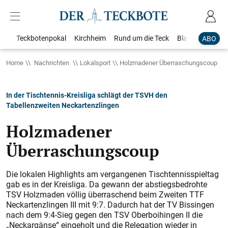
Teckbotenpokal
Kirchheim
Rund um die Teck
Blaulicht
Loka
ABO
Home
Nachrichten
Lokalsport
Holzmadener Überraschungscoup
In der Tischtennis-Kreisliga schlägt der TSVH den
Tabellenzweiten Neckartenzlingen
Holzmadener
Überraschungscoup
Die lokalen Highlights am vergangenen Tischtennisspieltag
gab es in der Kreisliga. Da gewann der abstiegsbedrohte
TSV Holzmaden völlig überraschend beim Zweiten TTF
Neckartenzlingen III mit 9:7. Dadurch hat der TV Bissingen
nach dem 9:4-Sieg gegen den TSV Oberboihingen II die
„Neckargänse“ eingeholt und die Relegation wieder in