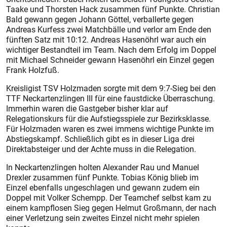
Taake und Thorsten Hack zusammen fünf Punkte. Christian
Bald gewann gegen Johann Göttel, verballerte gegen
Andreas Kurfess zwei Matchbälle und verlor am Ende den
fünften Satz mit 10:12. Andreas Hasenöhrl war auch ein
wichtiger Bestandteil im Team. Nach dem Erfolg im Doppel
mit Michael Schneider gewann Hasenöhrl ein Einzel gegen
Frank Holzfuß.
Kreisligist TSV Holzmaden sorgte mit dem 9:7-Sieg bei den
TTF Ne­ckartenzlingen III für eine faustdicke Überraschung.
Immerhin waren die Gastgeber bisher klar auf
Relegationskurs für die Aufstiegsspiele zur Bezirksklasse.
Für Holzmaden waren es zwei immens wichtige Punkte im
Abstiegskampf. Schließlich gibt es in dieser Liga drei
Direktabsteiger und der Achte muss in die Relegation.
In Neckartenzlingen holten Ale­xander Rau und Manuel
Drexler zusammen fünf Punkte. Tobias König blieb im
Einzel ebenfalls ungeschlagen und gewann zudem ein
Doppel mit Volker Schempp. Der Teamchef selbst kam zu
einem kampflosen Sieg gegen Helmut Großmann, der nach
einer Verletzung sein zweites Einzel nicht mehr spielen