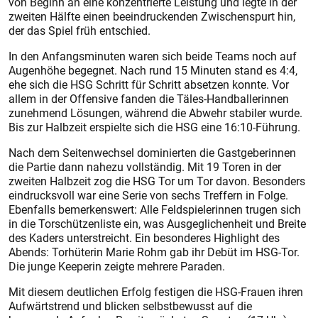
von Beginn an eine konzentrierte Leistung und legte in der
zweiten Hälfte einen beeindruckenden Zwischenspurt hin,
der das Spiel früh entschied.
In den Anfangsminuten waren sich beide Teams noch auf
Augenhöhe begegnet. Nach rund 15 Minuten stand es 4:4,
ehe sich die HSG Schritt für Schritt absetzen konnte. Vor
allem in der Offensive fanden die Täles-Handballerinnen
zunehmend Lösungen, während die Abwehr stabiler wurde.
Bis zur Halbzeit erspielte sich die HSG eine 16:10-Führung.
Nach dem Seitenwechsel dominierten die Gastgeberinnen
die Partie dann nahezu vollständig. Mit 19 Toren in der
zweiten Halbzeit zog die HSG Tor um Tor davon. Besonders
eindrucksvoll war eine Serie von sechs Treffern in Folge.
Ebenfalls bemerkenswert: Alle Feldspielerinnen trugen sich
in die Torschützenliste ein, was Ausgeglichenheit und Breite
des Kaders unterstreicht. Ein besonderes Highlight des
Abends: Torhüterin Marie Rohm gab ihr Debüt im HSG-Tor.
Die junge Keeperin zeigte mehrere Paraden.
Mit diesem deutlichen Erfolg festigen die HSG-Frauen ihren
Aufwärtstrend und blicken selbstbewusst auf die