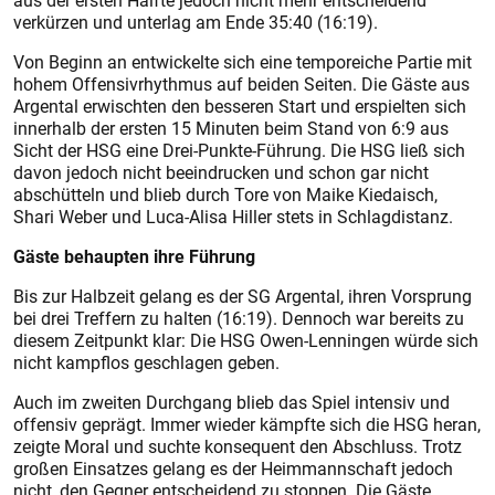
aus der ersten Hälfte jedoch nicht mehr entscheidend
verkürzen und unterlag am Ende 35:40 (16:19).
Von Beginn an entwickelte sich eine temporeiche Partie mit
hohem Offensivrhythmus auf beiden Seiten. Die Gäste aus
Argental erwischten den besseren Start und erspielten sich
innerhalb der ersten 15 Minuten beim Stand von 6:9 aus
Sicht der HSG eine Drei-Punkte-Führung. Die HSG ließ sich
davon jedoch nicht beeindrucken und schon gar nicht
abschütteln und blieb durch Tore von Maike Kiedaisch,
Shari Weber und Luca-Alisa Hiller stets in Schlagdistanz.
Gäste behaupten ihre Führung
Bis zur Halbzeit gelang es der SG Argental, ihren Vorsprung
bei drei Treffern zu halten (16:19). Dennoch war bereits zu
diesem Zeitpunkt klar: Die HSG Owen-Lenningen würde sich
nicht kampflos geschlagen geben.
Auch im zweiten Durchgang blieb das Spiel intensiv und
offensiv geprägt. Immer wieder kämpfte sich die HSG heran,
zeigte Moral und suchte konsequent den Abschluss. Trotz
großen Einsatzes gelang es der Heimmannschaft jedoch
nicht, den Gegner entscheidend zu stoppen. Die Gäste