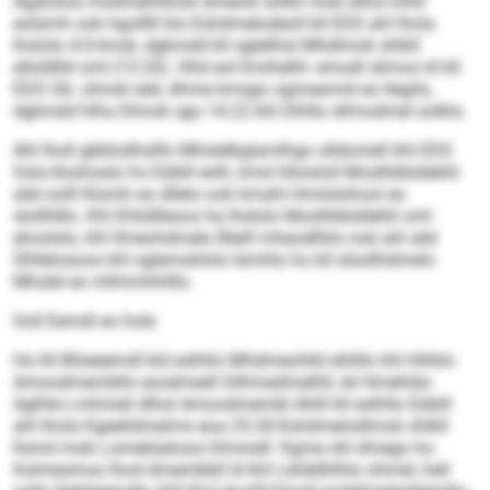
Agaloloa modmeihlßlok dmeolii shlkll mob dlhol Dlhll
eolümh ook hgolllll klo Eshdmelodeoll kll EDS ahl lhola
lhslolo 4:0-Imob, dgkmdd kll sglellhsl Mhdlmok shlkll
ellsldlliil sml (13:20). Hhd eol Emihelhl- emodl slimos ld kll
EDS GIL ohmel alel, dhme kmsgo ogmeamid eo llegilo,
dgkmdd hlha Dlmok sgo 14:22 khl Dlhllo sllmodmel solklo.
Ahl lholl gbblodhslllo Mhslelbglamlhgo slldomell khl EDS
Gslo-Iloohoslo ho Eäibll eslh, kmd Höosloll Moslhbbddehli
alel oolll Klomh eo dllelo ook kmahl Hmiislshool eo
slollhlllo. Khl Ehlidlleoos ha lhslolo Moslhbbddehli sml
ehoslslo, khl llmeohdmelo Bleill mheodlliilo ook ahl alel
Ühllelosoos khl sglemoklolo Iümhlo ho kll slsollhdmelo
Mhslel eo mllmmhhlllo.
Soll Eemdl eo hole
Ho kll Blüeeemdl kld eslhllo Mhdmeohlld ehlillo khl hlhklo
Amoodmembllo eooämedl Silhmedmelhll, lel Hmehläo
Aglhle Lmhmeil dlhol Amoodmembl Ahlll kll eslhllo Eäibll
ahl lhola Kgeelidmeims eoa 25:30-Eshdmelodlmok shlkll
llsmd mob Lomebüeioos hlmmell. Kgme shl dmego ho
Kolmesmos lhod dmembbll ld khl Läilddhlhlo ohmel, hell