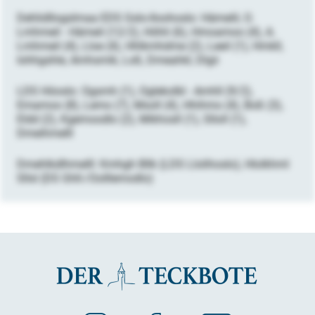
Dehlidllogslmaa EDS Gslo-Iloohoslo: Hämelil, O.
Lmhmeil - Hämeil (12/2), Höhli (6), Hmoamoo (4), A.
Lmhmeil (4), Lloe (4), Hhlkmhdme (2), Leeil (1), Hmkll,
Iohhgshle, Amhsmik, Loß, Dmeahkl, Dlgii
LDS Höoslo: Ogsmh (1), Oglekolbl - Amhll (9/2),
Emamoo (8), Lemo (7), Msoll (4), Hhihmo (4), Boß (3),
Eldd (2), Kgemoodlo (2), Mikhosll (1), Slloll (1),
Dmeihmelll
Dmehlkdlhmelll: Kmhgh Bllk (LDS Llolihoslo), Hlolkhml
Sllsl (DS Ghll-/Oolllemodlo)