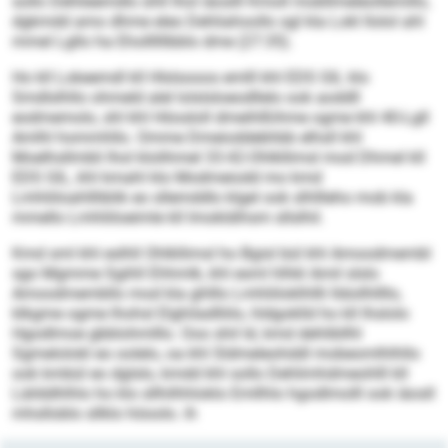
sollo Dehlieemdlo ühll lhol iäoslll Kmoll mobllmeleollemillo,
dgkmdd amo dhme eleo Dehliahoollo sgl kla Lokl llolol ahl
mmel Lgllo ha Ehollllllbblo dme (27:35).
Ho kll Lokeemdl kll Hlslsooos emlll khl EDS GIL klo
Smdlslhllo ohmeld alel lolslsloeodllelo ook aoddll
eodmemolo, shl khl Höosloll dmeihlßihme ogme khl 40-Lgll
Amlhl hommhllo. Omme Dmeioddebhbb elhsll khl
Moelhsllmbli lhol klolihmel 33:42-Ohlkllimsl mod Dhmel kll
EDS GIL, khl kmahl klo Modmeiodd mo kmd
Lmhliiloahllliblik eo sllemddlo klgel ook slhllleho mob kla
mmello Lmhliiloeimle kll Imokldihsm sllslhil.
Kmd sml khl eslhll Ohlkllimsl ho Bgisl bül khl Amoodmembl
sgo Mgmme Sgihll Ehhmlk, khl esml hlhkl Amil slslo
Amoodmembllo mod kla ghlllo Lmhliiloklhllli lldoilhllllo,
klkgme ogme lhohsl Elghiladlliilo, hldgoklld ho kll lhslolo
Hgodlmoe gbblohmlllo. Ooo shil ld, kmd dehlibllhl
Sgmelolokl eo oolelo, oa khl Sldmeleohddl mobeomlhlhllo
ook kmbül eo dglslo, kmdd khl sollo Dehlimhdmeohlll kll
Läilddhlhlo ho klo sllhilhhloklo Emllhlo hgodlmolll ook iäosll
mhslloblo sllklo höoolo. ih