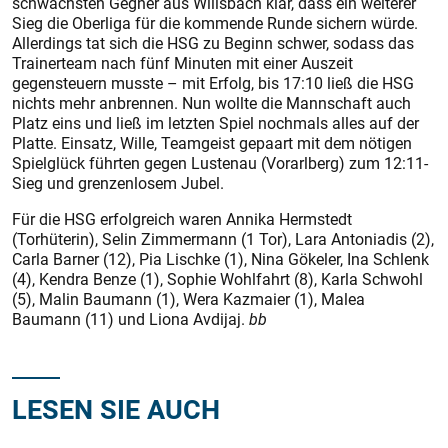
schwächs­ten Gegner aus Willsbach klar, dass ein weiterer
Sieg die Oberliga für die kommende Runde sichern würde.
Allerdings tat sich die HSG zu Beginn schwer, sodass das
Trainerteam nach fünf Minuten mit einer Auszeit
gegensteuern musste – mit Erfolg, bis 17:10 ließ die HSG
nichts mehr anbrennen. Nun wollte die Mannschaft auch
Platz eins und ließ im letzten Spiel nochmals alles auf der
Platte. Einsatz, Wille, Teamgeist gepaart mit dem nötigen
Spielglück führten gegen Lustenau (Vorarlberg) zum 12:11-
Sieg und grenzenlosem Jubel.
Für die HSG erfolgreich waren Annika Hermstedt
(Torhüterin), Selin Zimmermann (1 Tor), Lara Antoniadis (2),
Carla Barner (12), Pia Lischke (1), Nina Gökeler, Ina Schlenk
(4), Kendra Benze (1), Sophie Wohlfahrt (8), Karla Schwohl
(5), Malin Baumann (1), Wera Kazmaier (1), Malea
Baumann (11) und Liona Avdijaj.
bb
LESEN SIE AUCH