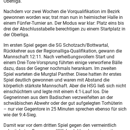
Oberliga.
Nachdem vor zwei Wochen die Vorqualifikation im Bezirk
gewonnen worden war, trat man nun in heimischer Halle in
einem Fünfer-Turnier an. Der Modus war klar: Platz eins bis
drei der Abschlusstabelle berechtigen zu einem Startplatz in
der Oberliga.
Im ersten Spiel gegen die SG Schotzach/Bottwartal,
Rückkehrer aus der Regionalliga-Qualifikation, gewann die
Mannschaft 12:11. Nach verheißungsvollem Start und
einem Drei-Tore-Vorsprung führten einige verworfene Bälle
dazu, dass der Gegner nochmals herankam. Im zweiten
Spiel warteten die Murgtal Panther. Diese hatten ihr erstes
Spiel deutlich gewonnen und waren mit Abstand die
körperlich stärks­te Mannschaft. Aber die HSG ließ sich nicht
einschüchtern und legte mit einem 4:1-Lauf los. Die
Gegnerinnen aus dem Badischen verzweifelten an der
schwäbischen Abwehr oder der gut aufgelegten Torhüterin
– nur vier Gegentore in 25 Minuten sprechen ebenso für sich
wie der 9:4-Sieg.
Damit war vor dem dritten Spiel gegen den vermeintlich