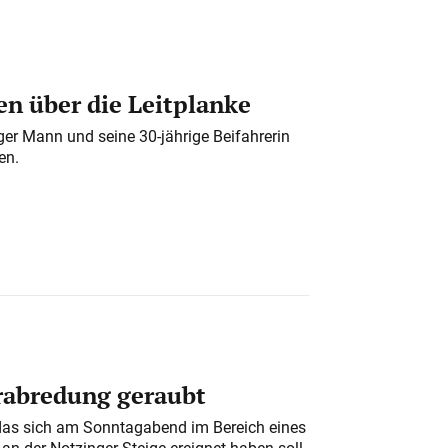
n über die Leitplanke
iger Mann und seine 30-jährige Beifahrerin
en.
erabredung geraubt
das sich am Sonntagabend im Bereich eines
n der Notzinger Steige ereignet haben soll,