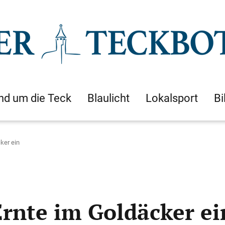
nd um die Teck
Blaulicht
Lokalsport
Bi
ker ein
Ernte im Goldäcker ei