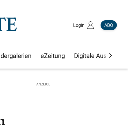
Login
ABO
ldergalerien
eZeitung
Digitale Ausgaben
n