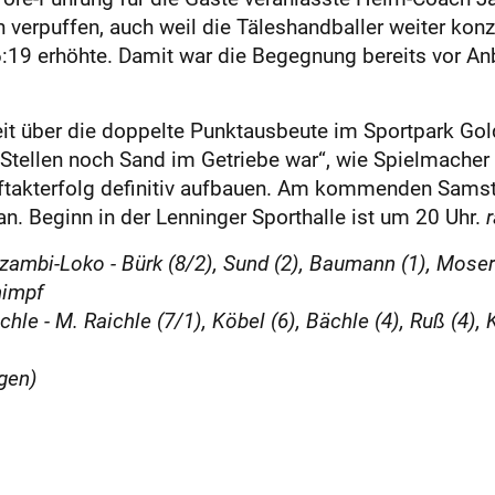
h verpuffen, auch weil die Täleshandballer weiter kon
:19 erhöhte. Damit war die Begegnung bereits vor A
t über die doppelte Punkt­ausbeute im Sportpark Gol
Stellen noch Sand im Getriebe war“, wie Spielmacher 
uftakterfolg definitiv aufbauen. Am kommenden Samst
n. Beginn in der Lenninger Sporthalle ist um 20 Uhr.
bi-Loko - Bürk (8/2), Sund (2), Baumann (1), Moser (1
himpf
e - M. Raichle (7/1), Köbel (6), Bächle (4), Ruß (4), Ki
ngen)