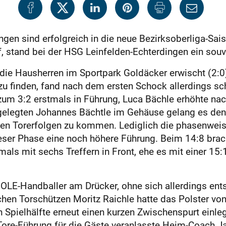
en sind erfolgreich in die neue Bezirksoberliga-Sais
ef, stand bei der HSG Leinfelden-Echterdingen ein sou
 die Hausherren im Sportpark Goldäcker erwischt (2:0)
finden, fand nach dem ersten Schock allerdings schne
zum 3:2 erstmals in Führung, Luca Bächle erhöhte nac
fgelegten Johannes Bächtle im Gehäuse gelang es de
en Torerfolgen zu kommen. Lediglich die phasenweise
eser Phase eine noch höhere Führung. Beim 14:8 brac
ls mit sechs Treffern in Front, ehe es mit einer 15:1
 OLE-Handballer am Drücker, ohne sich allerdings en
hen Torschützen Moritz Raichle hatte das Polster vo
n Spielhälfte erneut einen kurzen Zwischenspurt einl
-Tore-Führung für die Gäste veranlasste Heim-Coach 