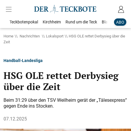
Teckbotenpokal
Kirchheim
Rund um die Teck
Blaulicht
Loka
ABO
Home
Nachrichten
Lokalsport
HSG OLE rettet Derbysieg über die
Zeit
Handball-Landesliga
HSG OLE rettet Derbysieg
über die Zeit
Beim 31:29 über den TSV Weilheim gerät der „Tälesexpress“
gegen Ende ins Stocken.
07.12.2025