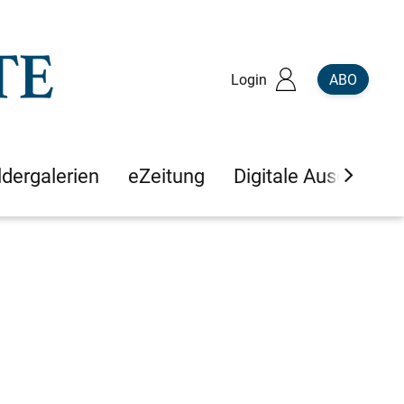
Login
ABO
ldergalerien
eZeitung
Digitale Ausgaben