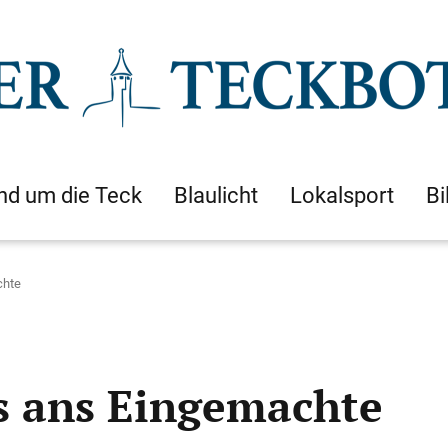
nd um die Teck
Blaulicht
Lokalsport
Bi
chte
s ans Eingemachte