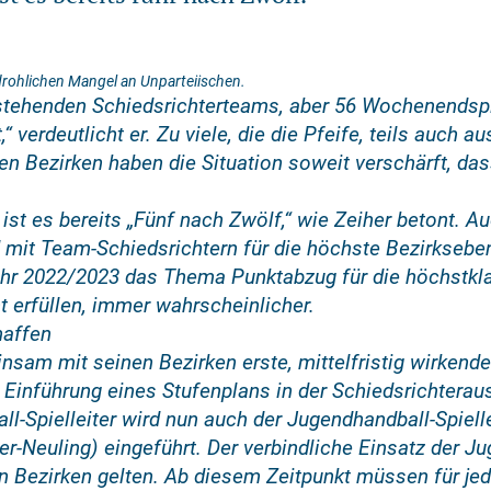
rohlichen Mangel an Unparteiischen.
 stehenden Schiedsrichterteams, aber 56 Wochenendspi
verdeutlicht er. Zu viele, die die Pfeife, teils auch 
n Bezirken haben die Situation soweit verschärft, dass
ist es bereits „Fünf nach Zwölf,“ wie Zeiher betont. A
 mit Team-Schiedsrichtern für die höchste Bezirksebe
ahr 2022/2023 das Thema Punktabzug für die höchstkl
ht erfüllen, immer wahrscheinlicher.
haffen
sam mit seinen Bezirken erste, mittelfristig wirkend
 Einführung eines Stufenplans in der Schiedsrichterau
ll-Spielleiter wird nun auch der Jugendhandball-Spielle
r-Neuling) eingeführt. Der verbindliche Einsatz der Ju
len Bezirken gelten. Ab diesem Zeitpunkt müssen für 