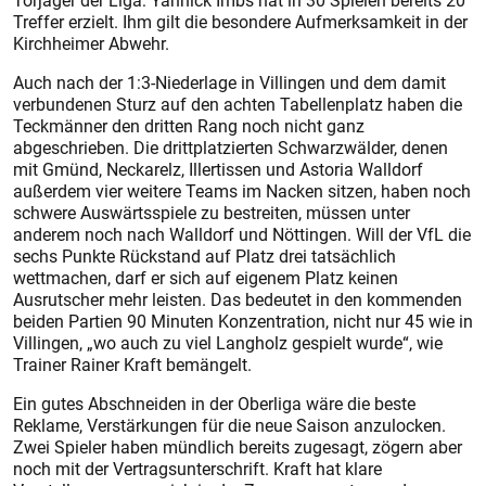
Torjäger der Liga: Yannick Imbs hat in 30 Spielen bereits 20
Treffer erzielt. Ihm gilt die besondere Aufmerksamkeit in der
Kirchheimer Abwehr.
Auch nach der 1:3-Niederlage in Villingen und dem damit
verbundenen Sturz auf den achten Tabellenplatz haben die
Teckmänner den dritten Rang noch nicht ganz
abgeschrieben. Die drittplatzierten Schwarzwälder, denen
mit Gmünd, Neckarelz, Illertissen und Astoria Walldorf
außerdem vier weitere Teams im Nacken sitzen, haben noch
schwere Auswärtsspiele zu bestreiten, müssen unter
anderem noch nach Walldorf und Nöttingen. Will der VfL die
sechs Punkte Rückstand auf Platz drei tatsächlich
wettmachen, darf er sich auf eigenem Platz keinen
Ausrutscher mehr leis­ten. Das bedeutet in den kommenden
beiden Partien 90 Minuten Konzentration, nicht nur 45 wie in
Villingen, „wo auch zu viel Langholz gespielt wurde“, wie
Trainer Rainer Kraft bemängelt.
Ein gutes Abschneiden in der Oberliga wäre die beste
Reklame, Verstärkungen für die neue Saison anzulocken.
Zwei Spieler haben mündlich bereits zugesagt, zögern aber
noch mit der Vertragsunterschrift. Kraft hat klare