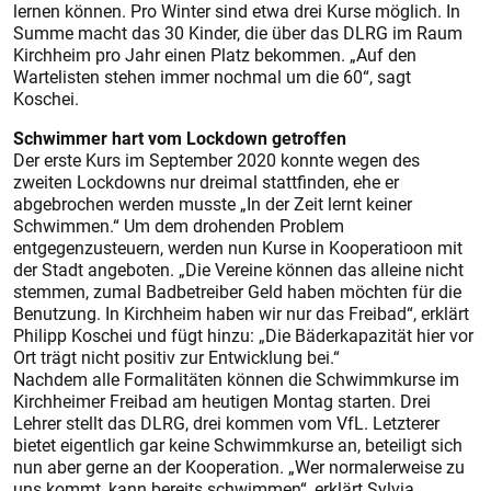
lernen können. Pro Winter sind etwa drei Kurse möglich. In
Summe macht das 30 Kinder, die über das DLRG im Raum
Kirchheim pro Jahr einen Platz bekommen. „Auf den
Wartelisten stehen immer nochmal um die 60“, sagt
Koschei.
Schwimmer hart vom Lockdown getroffen
Der erste Kurs im September 2020 konnte wegen des
zweiten Lockdowns nur dreimal stattfinden, ehe er
abgebrochen werden musste „In der Zeit lernt keiner
Schwimmen.“ Um dem drohenden Problem
entgegenzusteuern, werden nun Kurse in Kooperatioon mit
der Stadt angeboten. „Die Vereine können das alleine nicht
stemmen, zumal Badbetreiber Geld haben möchten für die
Benutzung. In Kirchheim haben wir nur das Freibad“, erklärt
Philipp Koschei und fügt hinzu: „Die Bäderkapazität hier vor
Ort trägt nicht positiv zur Entwicklung bei.“
Nachdem alle Formalitäten können die Schwimmkurse im
Kirchheimer Freibad am heutigen Montag starten. Drei
Lehrer stellt das DLRG, drei kommen vom VfL. Letzterer
bietet eigentlich gar keine Schwimmkurse an, beteiligt sich
nun aber gerne an der Kooperation. „Wer normalerweise zu
uns kommt, kann bereits schwimmen“, erklärt Sylvia