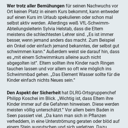
Wer trotz aller Bemühungen
für seinen Nachwuchs vor
Ort keinen Platz in einem Kurs bekommt, kann entweder
auf einen Kurs im Urlaub spekulieren oder schon mal
selbst aktiv werden. Allerdings weiß VfL-Schwimm-
Abteilungsleiterin Sylvia Helstab, dass die Eltern
meistens die schlechtesten Lehrer sind. „Es ist immer
besser, wenn jemand anders das macht. Zum Beispiel
ein Onkel oder einfach jemand bekanntes, der selbst gut
schwimmen kann.“ Außerdem weist sie darauf hin, dass
es „mit einem Schwimmkurs alleine auch nicht
abgegolten ist“. Eltern sollten ihre Kinder nach Ringen
tauchen lassen und vor allem so oft wie möglich ins
Schwimmbad gehen. „Das Element Wasser sollte für die
Kinder einfach nichts Neues sein.“
Den Aspekt der Sicherheit
hat DLRG-Ortsgruppenchef
Philipp Koschei im Blick. „Wichtig ist, dass Eltern ihre
Kinder immer auf die Gefahren hinweisen. Diese werden
meisten völlig unterschätzt.“ Vor allem beim Baden in
Seen passiert viel. „Da kann man sich in Pflanzen
verheddern, in eine Unterströmung geraten oder blöd auf
einem Stein ausrutschen und sich verletzen. Dazu