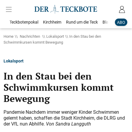
Teckbotenpokal
Kirchheim
Rund um die Teck
Blaulicht
Loka
ABO
Home
Nachrichten
Lokalsport
In den Stau bei den
Schwimmkursen kommt Bewegung
Lokalsport
In den Stau bei den
Schwimmkursen kommt
Bewegung
Pandemie Nachdem immer weniger Kinder Schwimmen
gelernt haben, schaffen die Stadt Kirchheim, die DLRG und
der VfL nun Abhilfe.
Von Sandra Langguth