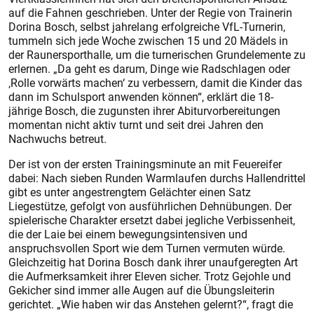
auf die Fahnen geschrieben. Unter der Regie von Trainerin
Dorina Bosch, selbst jahrelang erfolgreiche VfL-Turnerin,
tummeln sich jede Woche zwischen 15 und 20 Mädels in
der Raunersporthalle, um die turnerischen Grundelemente zu
erlernen. „Da geht es da­rum, Dinge wie Radschlagen oder
‚Rolle vorwärts machen‘ zu verbessern, damit die Kinder das
dann im Schulsport anwenden können“, erklärt die 18-
jährige Bosch, die zugunsten ihrer Abiturvorbereitungen
momentan nicht aktiv turnt und seit drei Jahren den
Nachwuchs betreut.
Der ist von der ersten Trainingsminute an mit Feuereifer
dabei: Nach sieben Runden Warmlaufen durchs Hallendrittel
gibt es unter angestrengtem Gelächter einen Satz
Liegestütze, gefolgt von ausführlichen Dehnübungen. Der
spielerische Charakter ersetzt dabei jegliche Verbissenheit,
die der Laie bei einem bewegungsintensiven und
anspruchsvollen Sport wie dem Turnen vermuten würde.
Gleichzeitig hat Dorina Bosch dank ihrer unaufgeregten Art
die Aufmerksamkeit ihrer Eleven sicher. Trotz Gejohle und
Gekicher sind immer alle Augen auf die Übungsleiterin
gerichtet. „Wie haben wir das Anstehen gelernt?“, fragt die