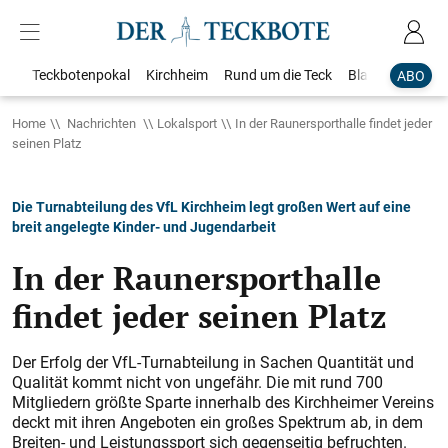
Teckbotenpokal
Kirchheim
Rund um die Teck
Blaulicht
Loka
ABO
Home
Nachrichten
Lokalsport
In der Raunersporthalle findet jeder
seinen Platz
Die Turnabteilung des VfL Kirchheim legt großen Wert auf eine
breit angelegte Kinder- und Jugendarbeit
In der Raunersporthalle
findet jeder seinen Platz
Der Erfolg der VfL-Turnabteilung in Sachen Quantität und
Qualität kommt nicht von ungefähr. Die mit rund 700
Mitgliedern größte Sparte innerhalb des Kirchheimer Vereins
deckt mit ihren Angeboten ein großes Spektrum ab, in dem
Breiten- und Leistungssport sich gegenseitig befruchten.