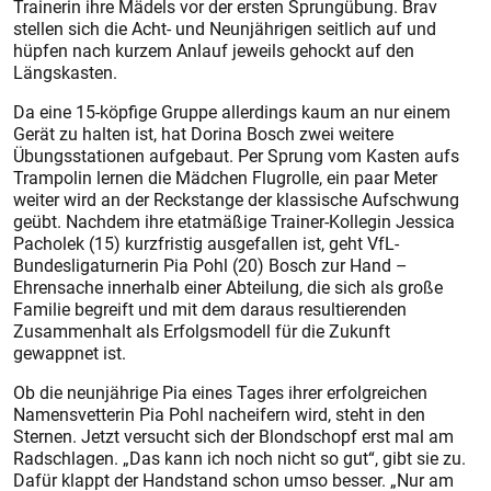
Trainerin ihre Mädels vor der ersten Sprungübung. Brav
stellen sich die Acht- und Neunjährigen seitlich auf und
hüpfen nach kurzem Anlauf jeweils gehockt auf den
Längskasten.
Da eine 15-köpfige Gruppe allerdings kaum an nur einem
Gerät zu halten ist, hat Dorina Bosch zwei weitere
Übungsstationen aufgebaut. Per Sprung vom Kasten aufs
Trampolin lernen die Mädchen Flugrolle, ein paar Meter
weiter wird an der Reckstange der klassische Aufschwung
geübt. Nachdem ihre etatmäßige Trainer-Kollegin Jessica
Pacholek (15) kurzfristig ausgefallen ist, geht VfL-
Bundesligaturnerin Pia Pohl (20) Bosch zur Hand –
Ehrensache innerhalb einer Abteilung, die sich als große
Familie begreift und mit dem daraus resultierenden
Zusammenhalt als Erfolgsmodell für die Zukunft
gewappnet ist.
Ob die neunjährige Pia eines Tages ihrer erfolgreichen
Namensvetterin Pia Pohl nacheifern wird, steht in den
Sternen. Jetzt versucht sich der Blondschopf erst mal am
Radschlagen. „Das kann ich noch nicht so gut“, gibt sie zu.
Dafür klappt der Handstand schon umso besser. „Nur am