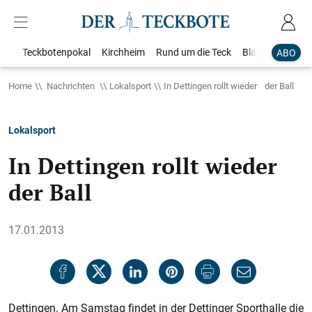
Teckbotenpokal
Kirchheim
Rund um die Teck
Blaulicht
Loka
ABO
Home
Nachrichten
Lokalsport
In Dettingen rollt wieder der Ball
Lokalsport
In Dettingen rollt wieder
der Ball
17.01.2013
Dettingen. Am Samstag findet in der Dettinger Sporthalle die