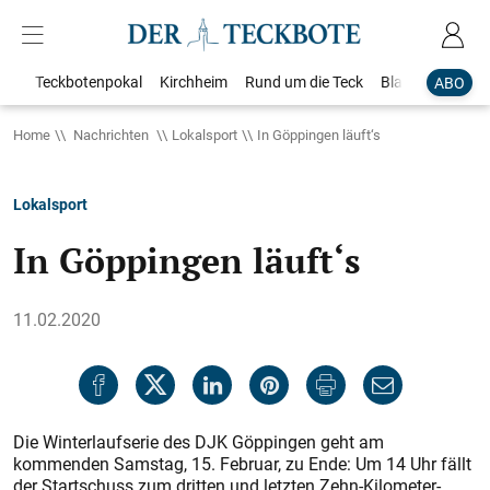
Teckbotenpokal
Kirchheim
Rund um die Teck
Blaulicht
Loka
ABO
Home
Nachrichten
Lokalsport
In Göppingen läuft‘s
Lokalsport
In Göppingen läuft‘s
11.02.2020
Die Winterlaufserie des DJK Göppingen geht am
kommenden Samstag, 15. Februar, zu Ende: Um 14 Uhr fällt
der Startschuss zum dritten und letzten Zehn-Kilometer-