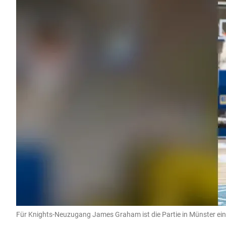
Für Knights-Neuzugang James Graham ist die Partie in Münster ein