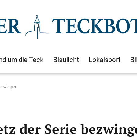
nd um die Teck
Blaulicht
Lokalsport
Bi
bezwingen
etz der Serie bezwing