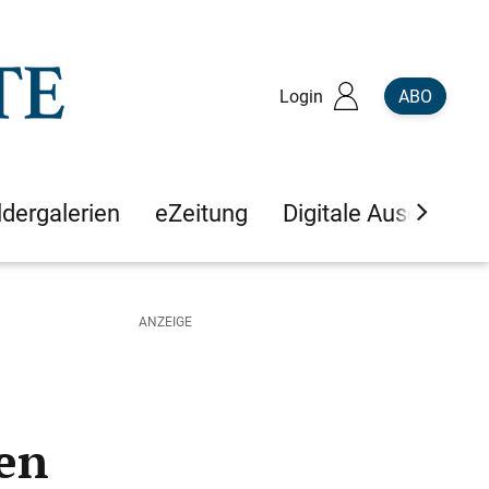
Login
ABO
ldergalerien
eZeitung
Digitale Ausgaben
en