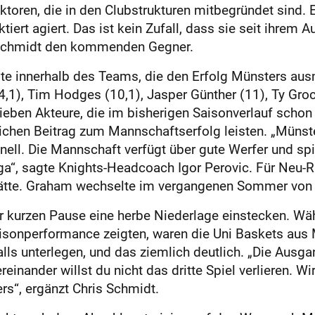
toren, die in den Clubstrukturen mitbegründet sind. 
ktiert agiert. Das ist kein Zufall, dass sie seit ihrem A
s Schmidt den kommenden Gegner.
reite innerhalb des Teams, die den Erfolg Münsters a
4,1), Tim Hodges (10,1), Jasper Günther (11), Ty Groc
ieben Akteure, die im bisherigen Saisonverlauf schon 
chen Beitrag zum Mannschaftserfolg leisten. „Münster
chnell. Die Mannschaft verfügt über gute Werfer und sp
a“, sagte Knights-Headcoach Igor Perovic. Für Neu-R
tätte. Graham wechselte im vergangenen Sommer von M
 kurzen Pause eine herbe Niederlage einstecken. Wä
isonperformance zeigten, waren die Uni Baskets aus 
lls ­unterlegen, und das ziemlich deutlich. „Die Ausga
reinander willst du nicht das dritte Spiel verlieren. 
rs“, ergänzt Chris Schmidt.