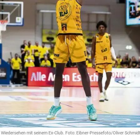
 Wiedersehen mit seinem Ex-Club. Foto: Eibner-Pressefoto/Oliver Schmid