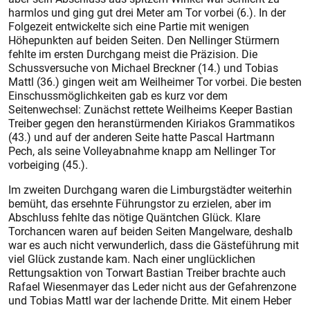
harmlos und ging gut drei Meter am Tor vorbei (6.). In der
Folgezeit entwickelte sich eine Partie mit wenigen
Höhepunkten auf beiden Seiten. Den Nellinger Stürmern
fehlte im ersten Durchgang meist die Präzision. Die
Schussversuche von Michael Breckner (14.) und Tobias
Mattl (36.) gingen weit am Weilheimer Tor vorbei. Die besten
Einschussmöglichkeiten gab es kurz vor dem
Seitenwechsel: Zunächst rettete Weilheims Keeper Bastian
Treiber gegen den heranstürmenden Kiriakos Grammatikos
(43.) und auf der anderen Seite hatte Pascal Hartmann
Pech, als seine Volleyabnahme knapp am Nellinger Tor
vorbeiging (45.).
Im zweiten Durchgang waren die Limburgstädter weiterhin
bemüht, das ersehnte Führungstor zu erzielen, aber im
Abschluss fehlte das nötige Quäntchen Glück. Klare
Torchancen waren auf beiden Seiten Mangelware, deshalb
war es auch nicht verwunderlich, dass die Gästeführung mit
viel Glück zustande kam. Nach einer unglücklichen
Rettungsaktion von Torwart Bastian Treiber brachte auch
Rafael Wiesenmayer das Leder nicht aus der Gefahrenzone
und Tobias Mattl war der lachende Dritte. Mit einem Heber