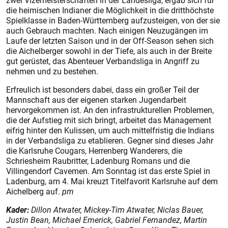
zwei Vizemeisterschaften in der Landesliga, ergab sich für
die heimischen Indianer die Möglichkeit in die dritthöchste
Spielklasse in Baden-Württemberg aufzusteigen, von der sie
auch Gebrauch machten. Nach einigen Neuzugängen im
Laufe der letzten Saison und in der Off-Season sehen sich
die Aichelberger sowohl in der Tiefe, als auch in der Breite
gut gerüstet, das Abenteuer Verbandsliga in Angriff zu
nehmen und zu bestehen.
Erfreulich ist besonders dabei, dass ein großer Teil der
Mannschaft aus der eigenen starken Jugendarbeit
hervorgekommen ist. An den infrastrukturellen Problemen,
die der Aufstieg mit sich bringt, arbeitet das Management
eifrig hinter den Kulissen, um auch mittelfristig die Indians
in der Verbandsliga zu etablieren. Gegner sind dieses Jahr
die Karlsruhe Cougars, Herrenberg Wanderers, die
Schriesheim Raubritter, Ladenburg Romans und die
Villingendorf Cavemen. Am Sonntag ist das erste Spiel in
Ladenburg, am 4. Mai kreuzt Titelfavorit Karlsruhe auf dem
Aichelberg auf.
pm
Kader:
Dillon Atwater, Mickey-Tim Atwater, Niclas Bauer,
Justin Bean, Michael Emerick, Gabriel Fernandez, Martin