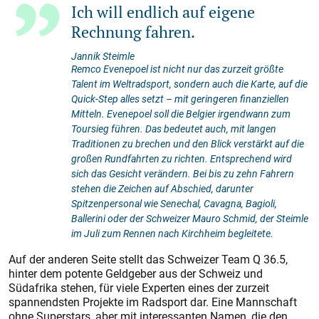
Ich will endlich auf eigene
Rechnung fahren.
Jannik Steimle
Remco ­Evenepoel ist nicht nur das zurzeit größte
Talent im Weltradsport, sondern auch die Karte, auf die
Quick-Step alles setzt – mit geringeren finanziellen
Mitteln. Evenepoel soll die Belgier irgendwann zum
Toursieg führen. Das bedeutet auch, mit langen
Traditionen zu brechen und den Blick verstärkt auf die
großen Rundfahrten zu richten. Entsprechend wird
sich das Gesicht verändern. Bei bis zu zehn Fahrern
stehen die Zeichen auf Abschied, darunter
Spitzenpersonal wie Senechal, Cavagna, Bagioli,
Ballerini oder der Schweizer Mauro Schmid, der Steimle
im Juli zum Rennen nach Kirchheim begleitete.
Auf der anderen Seite stellt das Schweizer Team Q 36.5,
hinter dem potente Geldgeber aus der Schweiz und
Südafrika stehen, für viele Experten eines der zurzeit
spannendsten Projekte im Radsport dar. Eine Mannschaft
ohne Superstars, aber mit interessanten Namen, die den