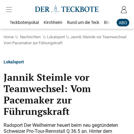
Teckbotenpokal
Kirchheim
Rund um die Teck
Blaulicht
Loka
ABO
Home
Nachrichten
Lokalsport
Jannik Steimle vor Teamwechsel:
Vom Pacemaker zur Führungskraft
Lokalsport
Jannik Steimle vor
Teamwechsel: Vom
Pacemaker zur
Führungskraft
Radsport Der Weilheimer heuert beim neu gegründeten
Schweizer Pro-Tour-Rennstall Q 36.5 an. Hinter dem