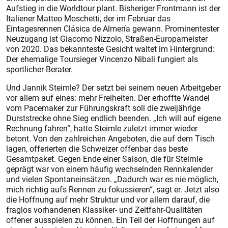
Aufstieg in die Worldtour plant. Bisheriger Frontmann ist der
Italiener Matteo Moschetti, der im Februar das
Eintagesrennen Clásica de Almería gewann. Prominentester
Neuzugang ist Giacomo Nizzolo, Straßen-Europameister
von 2020. Das bekannteste Gesicht waltet im Hintergrund:
Der ehemalige Toursieger Vincenzo Nibali fungiert als
sportlicher Berater.
Und Jannik Steimle? Der setzt bei seinem neuen Arbeitgeber
vor allem auf eines: mehr Freiheiten. Der erhoffte Wandel
vom Pacemaker zur Führungskraft soll die zweijährige
Durststrecke ohne Sieg endlich beenden. „Ich will auf eigene
Rechnung fahren“, hatte Steimle zuletzt immer wieder
betont. Von den zahlreichen Angeboten, die auf dem Tisch
lagen, offerierten die Schweizer offenbar das beste
Gesamtpaket. Gegen Ende einer Saison, die für Steimle
geprägt war von einem häufig wechselnden Rennkalender
und vielen Spontaneinsätzen. „Dadurch war es nie möglich,
mich richtig aufs Rennen zu fokussieren“, sagt er. Jetzt also
die Hoffnung auf mehr Struktur und vor allem darauf, die
fraglos vorhandenen Klassiker- und Zeitfahr-Qualitäten
offener ausspielen zu können. Ein Teil der Hoffnungen auf