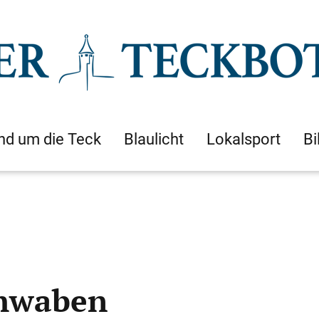
nd um die Teck
Blaulicht
Lokalsport
Bi
chwaben