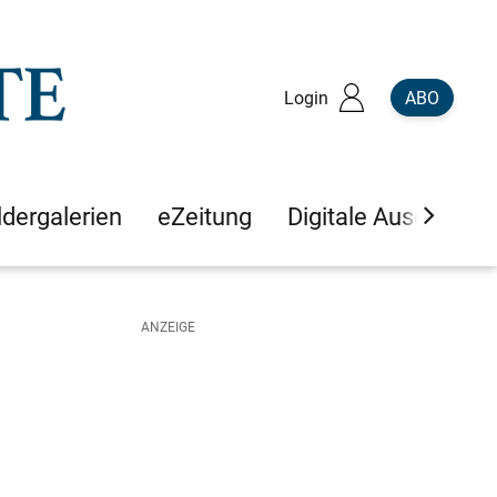
Login
ABO
ldergalerien
eZeitung
Digitale Ausgaben