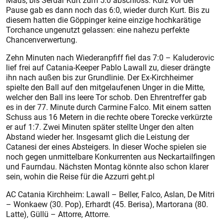
Maus, bis Serdar Kurt zum 5:0 abschloss. Kurz vor der
Pause gab es dann noch das 6:0, wieder durch Kurt. Bis zu
diesem hatten die Göppinger keine einzige hochkarätige
Torchance ungenutzt gelassen: eine nahezu perfekte
Chancenverwertung.
Zehn Minuten nach Wiederanpfiff fiel das 7:0 – Kaluderovic
lief frei auf Catania-Keeper Pablo Lawall zu, dieser drängte
ihn nach außen bis zur Grundlinie. Der Ex-Kirchheimer
spielte den Ball auf den mitgelaufenen Unger in die Mitte,
welcher den Ball ins leere Tor schob. Den Ehrentreffer gab
es in der 77. Minute durch Carmine Falco. Mit einem satten
Schuss aus 16 Metern in die rechte obere Torecke verkürzte
er auf 1:7. Zwei Minuten später stellte Unger den alten
Abstand wieder her. Insgesamt glich die Leistung der
Catanesi der eines Absteigers. In dieser Woche spielen sie
noch gegen unmittelbare Konkurrenten aus Neckartailfingen
und Faurndau. Nächsten Montag könnte also schon klarer
sein, wohin die Reise für die Azzurri geht.pl
AC Catania Kirchheim: Lawall – Beller, Falco, Aslan, De Mitri
– Wonkaew (30. Pop), Erhardt (45. Berisa), Martorana (80.
Latte), Güllü – Attorre, Attorre.