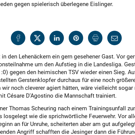
ieden gegen spielerisch überlegene Eislinger.
t in den Lehenäckern ein gern gesehener Gast. Vor ge
tionsteilnahme um den Aufstieg in die Landesliga. Ges
:0) gegen den heimischen TSV wieder einen Sieg. Auf 
stellten Gerstenklopfer durchaus für eine noch größe
ir noch cleverer agiert hätten, wäre vielleicht sogar
it Césare D’Agostino die Mannschaft trainiert.
Trainer Thomas Scheuring nach einem Trainingsunfall 
s losgelegt wie die sprichwörtliche Feuerwehr. Vor al
Beginn an für Unruhe, scheiterten aber am gut aufgel
nden Angriff schafften die Jesinger dann die Führun