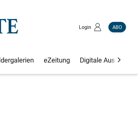
Login
ABO
ldergalerien
eZeitung
Digitale Ausgaben