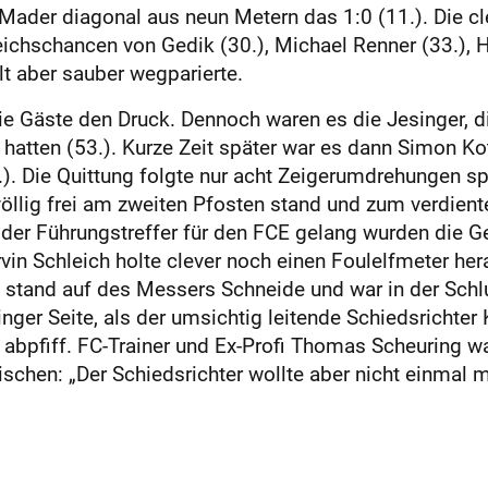
Mader diagonal aus neun Metern das 1:0 (11.). Die cl
ichschancen von Gedik (30.), Michael Renner (33.), H
t aber sauber wegparierte.
 Gäste den Druck. Dennoch waren es die Jesinger, di
hatten (53.). Kurze Zeit später war es dann Simon Ko
0.). Die Quittung folgte nur acht Zeigerumdrehungen s
öllig frei am zweiten Pfosten stand und zum verdiente
der Führungstreffer für den FCE gelang wurden die Ge
in Schleich holte clever noch einen Foulelfmeter her
l stand auf des Messers Schneide und war in der Schl
ger Seite, als der umsichtig leitende Schiedsrichter
 abpfiff. FC-Trainer und Ex-Profi Thomas Scheuring w
ischen: „Der Schiedsrichter wollte aber nicht einmal m