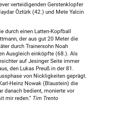
ever verteidigenden Gerstenklopfer
aydar Öztürk (42.) und Mete Yalcin
e durch einen Latten-Kopfball
ttmann, der aus gut 20 Meter die
päter durch Trainersohn Noah
n Ausgleich einköpfte (68.). Als
sichter auf Jesinger Seite immer
aus, den Lukas Preuß in der 81.
ussphase von Nickligkeiten geprägt.
 Karl-Heinz Nowak (Blaustein) die
ar danach bedient, monierte vor
it mir reden.“
Tim Trento