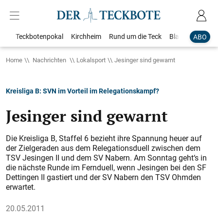
Teckbotenpokal
Kirchheim
Rund um die Teck
Blaulicht
Loka
ABO
Home
Nachrichten
Lokalsport
Jesinger sind gewarnt
Kreisliga B: SVN im Vorteil im Relegationskampf?
Jesinger sind gewarnt
Die Kreisliga B, Staffel 6 bezieht ihre Spannung heuer auf
der Zielgeraden aus dem Relegationsduell zwischen dem
TSV Jesingen II und dem SV Nabern. Am Sonntag geht‘s in
die nächs­te Runde im Fernduell, wenn Jesingen bei den SF
Dettingen II gastiert und der SV Nabern den TSV Ohmden
erwartet.
20.05.2011