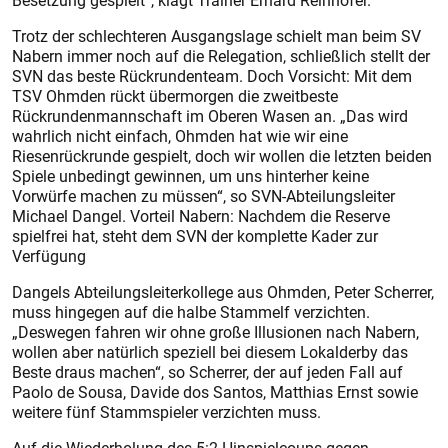
Besetzung gespielt“, klagt Trainer Erhard Reinhofer.
Trotz der schlechteren Ausgangslage schielt man beim SV
Nabern immer noch auf die Relegation, schließlich stellt der
SVN das beste Rückrundenteam. Doch Vorsicht: Mit dem
TSV Ohmden rückt übermorgen die zweitbeste
Rückrundenmannschaft im Oberen Wasen an. „Das wird
wahrlich nicht einfach, Ohmden hat wie wir eine
Riesenrückrunde gespielt, doch wir wollen die letzten beiden
Spiele unbedingt gewinnen, um uns hinterher keine
Vorwürfe machen zu müssen“, so SVN-Abteilungsleiter
Michael Dangel. Vorteil Nabern: Nachdem die Reserve
spielfrei hat, steht dem SVN der komplette Kader zur
Verfügung
Dangels Abteilungsleiterkollege aus Ohmden, Peter Scherrer,
muss hingegen auf die halbe Stammelf verzichten.
„Deswegen fahren wir ohne große Illusionen nach Nabern,
wollen aber natürlich speziell bei diesem Lokalderby das
Beste draus machen“, so Scherrer, der auf jeden Fall auf
Paolo de Sousa, Davide dos Santos, Matthias Ernst sowie
weitere fünf Stammspieler verzichten muss.