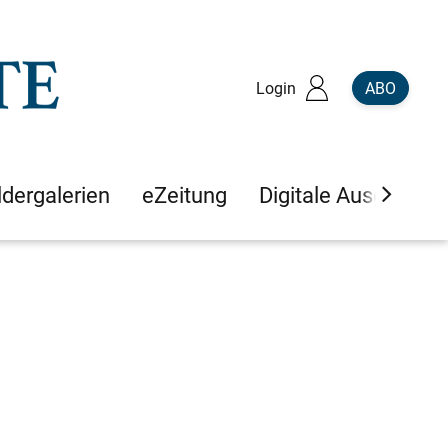
Login
ABO
ldergalerien
eZeitung
Digitale Ausgaben