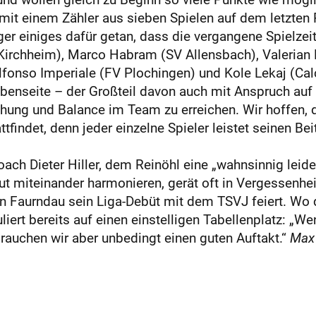
mit einem Zähler aus sieben Spielen auf dem letzten P
er einiges dafür getan, dass die vergangene Spielzeit
L Kirchheim), Marco Habram (SV Allensbach), Valerian
lfonso Imperiale (FV Plochingen) und Kole Lekaj (Cal
benseite – der Großteil davon auch mit Anspruch auf
chung und Balance im Team zu erreichen. Wir hoffen, 
ttfindet, denn jeder einzelne Spieler leistet seinen B
ach Dieter Hiller, dem Reinöhl eine „wahnsinnig leiden
ut miteinander harmonieren, gerät oft in Vergessenhei
Faurndau sein Liga-Debüt mit dem TSVJ feiert. Wo di
iert bereits auf einen einstelligen Tabellenplatz: „Wen
rauchen wir aber unbedingt einen guten Auftakt.“
Max 