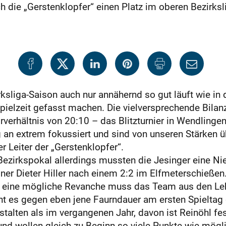
 die „Gersten­klopfer“ einen Platz im oberen Bezirksl
sliga-Saison auch nur annähernd so gut läuft wie in d
Spielzeit gefasst machen. Die vielversprechende Bil
orverhältnis von 20:10 – das Blitzturnier in Wendlin
 an extrem fokussiert und sind von unseren Stärken ü
r Leiter der „Gerstenklopfer“.
m Bezirkspokal allerdings mussten die Jesinger eine 
er Dieter Hiller nach einem 2:2 im Elfmeterschießen.
f eine mögliche Revanche muss das Team aus den Leh
 es gegen eben jene Faurndauer am ersten Spieltag d
stalten als im vergangenen Jahr, davon ist Reinöhl fes
und wollen gleich zu Beginn so viele Punkte wie mögli