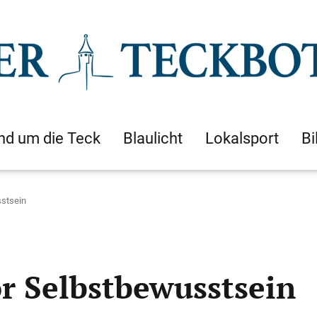
nd um die Teck
Blaulicht
Lokalsport
Bi
sstsein
or Selbstbewusstsein