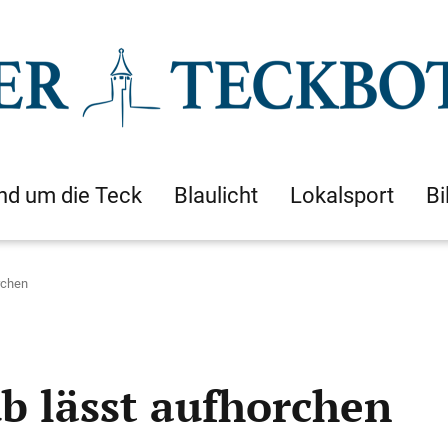
nd um die Teck
Blaulicht
Lokalsport
Bi
rchen
b lässt aufhorchen