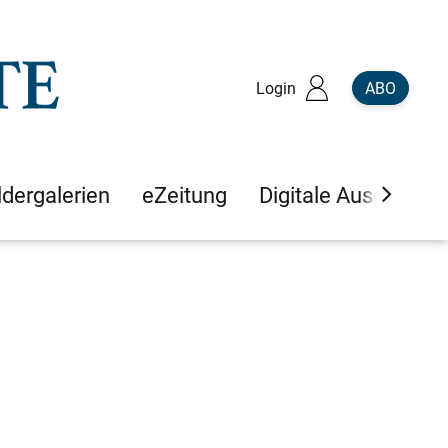
Login
ABO
ldergalerien
eZeitung
Digitale Ausgaben