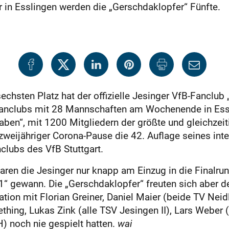
r in Esslingen werden die „Gerschdaklopfer“ Fünfte.
hsten Platz hat der offizielle Jesinger VfB-Fanclub 
 Fanclubs mit 28 Mannschaften am Wochenende in Essl
en“, mit 1200 Mitgliedern der größte und gleichzeiti
zweijähriger Corona-Pause die 42. Auflage seines inte
nclubs des VfB Stuttgart.
en die Jesinger nur knapp am Einzug in die Finalrund
“ gewann. Die „Gerschdaklopfer“ freuten sich aber d
ation mit Florian Greiner, Daniel Maier (beide TV Neid
ething, Lukas Zink (alle TSV Jesingen II), Lars Web
 noch nie gespielt hatten.
wai